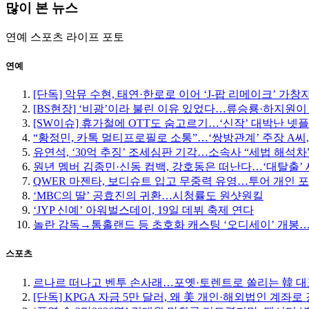
많이 본 뉴스
연예
스포츠
라이프
포토
연예
[단독] 악뮤 수현, 태연·한로로 이어 ‘J-팝 리메이크’ 가창
[BS현장] ‘비광’이라 불린 이유 있었다…류승룡·하지원이
[SW이슈] 휴가철에 OTT도 숨고르기…‘신작’ 대박난 넷
“황정민, 카톡 멀티프로필로 소통”…‘쌍방관계’ 주장 A씨,
유연석, ‘30억 추징’ 조세심판 기각…소속사 “세법 해석차
원년 멤버 김종민·신동 컴백, 강호동은 떠난다…‘대탈출’ 
QWER 마젠타, 보디슈트 입고 무중력 유영…투어 개인 
‘MBC의 딸’ 공효진의 귀환…시청률도 원샷원킬
‘JYP 신예’ 아워벌스데이, 19일 데뷔 축제 연다
놀란 감독→톰홀랜드 등 초호화 캐스팅 ‘오디세이’ 개봉…
스포츠
르나르 떠나고 벤투 손사래…포옛·토렌트로 쏠리는 韓 대
[단독] KPGA 자금 5만 달러, 왜 美 개인·해외법인 계좌로