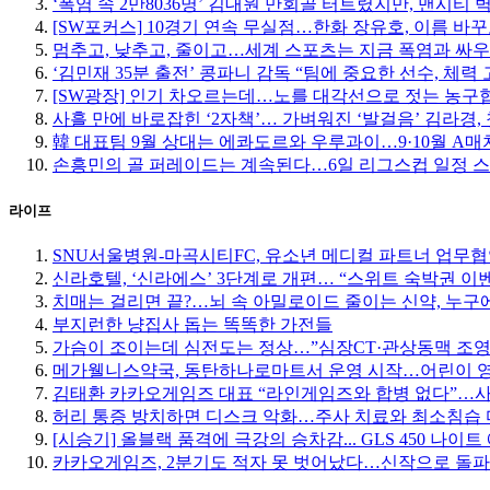
‘폭염 속 2만8036명’ 김대원 만회골 터트렸지만, 맨시티 
[SW포커스] 10경기 연속 무실점…한화 장유호, 이름 바
멈추고, 낮추고, 줄이고…세계 스포츠는 지금 폭염과 싸우
‘김민재 35분 출전’ 콩파니 감독 “팀에 중요한 선수, 체력 
[SW광장] 인기 차오르는데…노를 대각선으로 젓는 농구
사흘 만에 바로잡힌 ‘2자책’… 가벼워진 ‘발걸음’ 김라경, 
韓 대표팀 9월 상대는 에콰도르와 우루과이…9·10월 A매
손흥민의 골 퍼레이드는 계속된다…6일 리그스컵 일정 
라이프
SNU서울병원-마곡시티FC, 유소년 메디컬 파트너 업무
신라호텔, ‘신라에스’ 3단계로 개편… “스위트 숙박권 이
치매는 걸리면 끝?…뇌 속 아밀로이드 줄이는 신약, 누구에
부지런한 냥집사 돕는 똑똑한 가전들
가슴이 조이는데 심전도는 정상…”심장CT·관상동맥 조영
메가웰니스약국, 동탄하나로마트서 운영 시작…어린이 
김태환 카카오게임즈 대표 “라인게임즈와 합병 없다”…사업
허리 통증 방치하면 디스크 악화…주사 치료와 최소침습
[시승기] 올블랙 품격에 극강의 승차감... GLS 450 나이
카카오게임즈, 2분기도 적자 못 벗어났다…신작으로 돌파