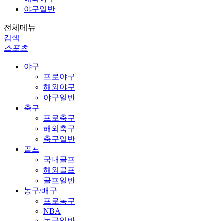
야구일반
전체메뉴
검색
스포츠
야구
프로야구
해외야구
야구일반
축구
프로축구
해외축구
축구일반
골프
국내골프
해외골프
골프일반
농구/배구
프로농구
NBA
농구일반