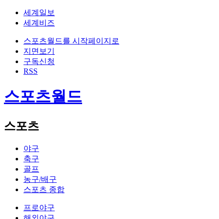
세계일보
세계비즈
스포츠월드를 시작페이지로
지면보기
구독신청
RSS
스포츠월드
스포츠
야구
축구
골프
농구/배구
스포츠 종합
프로야구
해외야구