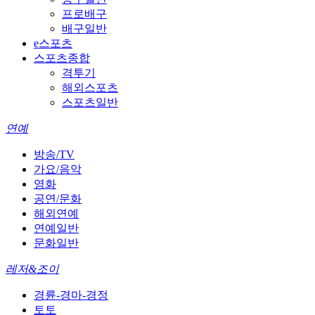
프로배구
배구일반
e스포츠
스포츠종합
격투기
해외스포츠
스포츠일반
연예
방송/TV
가요/음악
영화
공연/문화
해외연예
연예일반
문화일반
레저&조이
경륜-경마-경정
토토