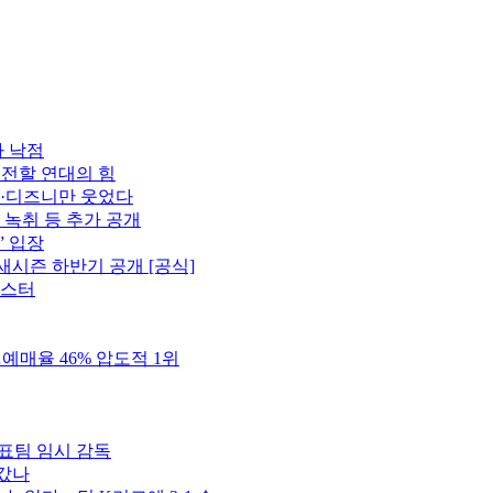
자 낙점
 전할 연대의 힘
플·디즈니만 웃었다
 녹취 등 추가 공개
” 입장
새시즌 하반기 공개 [공식]
포스터
예매율 46% 압도적 1위
표팀 임시 감독
 갔나