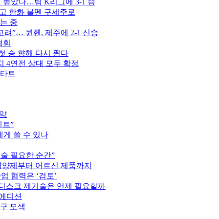
벽 높았다…팀 K리그에 3-1 승
꾸고 한화 불펜 구세주로
는 중
고려”… 뮌헨, 제주에 2-1 신승
협회
첫 승 향해 다시 뛴다
치 4연전 상대 모두 확정
스타트
협약
벤트”
게 쓸 수 있나
술 필요한 순간”
영양제부터 어르신 제품까지
 협력은 ‘검토’
 디스크 제거술은 언제 필요할까
트 에디션
구 모색