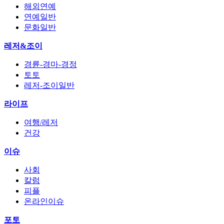
해외연예
연예일반
문화일반
레저&조이
경륜-경마-경정
토토
레저-조이일반
라이프
여행/레저
건강
이슈
사회
칼럼
피플
온라인이슈
포토