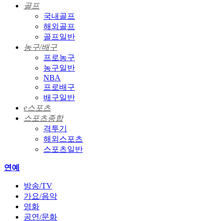
골프
국내골프
해외골프
골프일반
농구/배구
프로농구
농구일반
NBA
프로배구
배구일반
e스포츠
스포츠종합
격투기
해외스포츠
스포츠일반
연예
방송/TV
가요/음악
영화
공연/문화