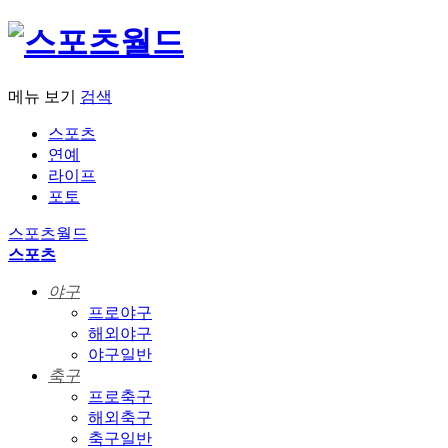
메뉴 보기
검색
스포츠
연예
라이프
포토
스포츠월드
스포츠
야구
프로야구
해외야구
야구일반
축구
프로축구
해외축구
축구일반