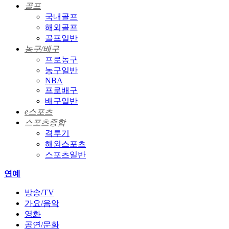
골프
국내골프
해외골프
골프일반
농구/배구
프로농구
농구일반
NBA
프로배구
배구일반
e스포츠
스포츠종합
격투기
해외스포츠
스포츠일반
연예
방송/TV
가요/음악
영화
공연/문화