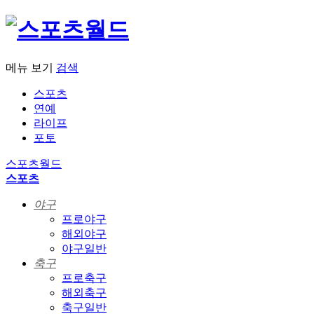
메뉴 보기
검색
스포츠
연예
라이프
포토
스포츠월드
스포츠
야구
프로야구
해외야구
야구일반
축구
프로축구
해외축구
축구일반