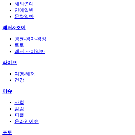
해외연예
연예일반
문화일반
레저&조이
경륜-경마-경정
토토
레저-조이일반
라이프
여행/레저
건강
이슈
사회
칼럼
피플
온라인이슈
포토