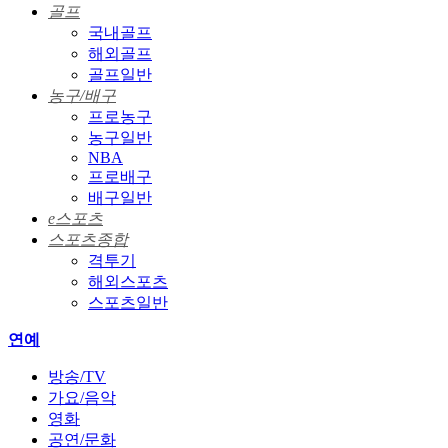
골프
국내골프
해외골프
골프일반
농구/배구
프로농구
농구일반
NBA
프로배구
배구일반
e스포츠
스포츠종합
격투기
해외스포츠
스포츠일반
연예
방송/TV
가요/음악
영화
공연/문화