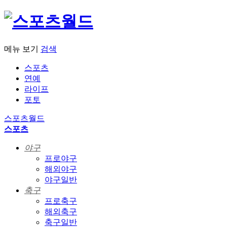
메뉴 보기
검색
스포츠
연예
라이프
포토
스포츠월드
스포츠
야구
프로야구
해외야구
야구일반
축구
프로축구
해외축구
축구일반