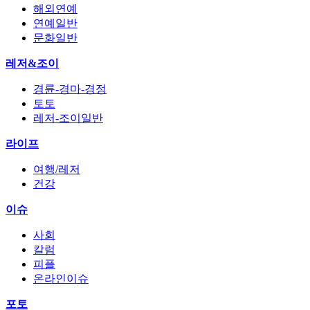
해외연예
연예일반
문화일반
레저&조이
경륜-경마-경정
토토
레저-조이일반
라이프
여행/레저
건강
이슈
사회
칼럼
피플
온라인이슈
포토