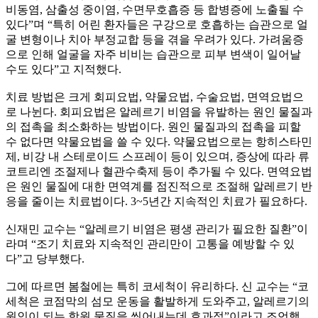
비동염, 삼출성 중이염, 수면무호흡증 등 합병증에 노출될 수
있다”며 “특히 어린 환자들은 구강으로 호흡하는 습관으로 얼
굴 변형이나 치아 부정교합 등을 겪을 우려가 있다. 가려움증
으로 인해 얼굴을 자주 비비는 습관으로 피부 변색이 일어날
수도 있다”고 지적했다.
치료 방법은 크게 회피요법, 약물요법, 수술요법, 면역요법으
로 나뉜다. 회피요법은 알레르기 비염을 유발하는 원인 물질과
의 접촉을 최소화하는 방법이다. 원인 물질과의 접촉을 피할
수 없다면 약물요법을 쓸 수 있다. 약물요법으로는 항히스타민
제, 비강 내 스테로이드 스프레이 등이 있으며, 증상에 따라 류
코트리엔 조절제나 혈관수축제 등이 추가될 수 있다. 면역요법
은 원인 물질에 대한 면역계를 점진적으로 조절해 알레르기 반
응을 줄이는 치료법이다. 3~5년간 지속적인 치료가 필요하다.
신재민 교수는 “알레르기 비염은 평생 관리가 필요한 질환”이
라며 “조기 치료와 지속적인 관리만이 고통을 예방할 수 있
다”고 당부했다.
그에 따르면 봄철에는 특히 코세척이 유리하다. 신 교수는 “코
세척은 코점막의 섬모 운동을 활발하게 도와주고, 알레르기의
원인이 되는 항원 물질을 씻어내는데 효과적”이라고 조언했