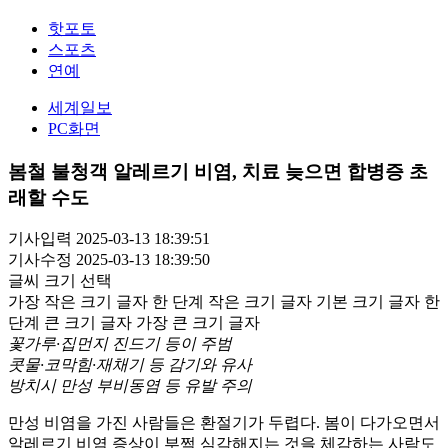
핫포토
스포츠
연예
세계일보
PC화면
봄철 불청객 알레르기 비염, 치료 늦으면 합병증 초
래할 수도
기사입력 2025-03-13 18:39:51
기사수정 2025-03-13 18:39:50
글씨 크기 선택
가장 작은 크기 글자
한 단계 작은 크기 글자
기본 크기 글자
한
단계 큰 크기 글자
가장 큰 크기 글자
꽃가루·집먼지 진드기 등이 주범
콧물·코막힘·재채기 등 감기와 유사
방치시 만성 부비동염 등 유발 주의
만성 비염을 가진 사람들은 환절기가 두렵다. 봄이 다가오면서
알레르기 비염 증상이 부쩍 심각해지는 것을 체감하는 사람도