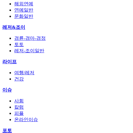
해외연예
연예일반
문화일반
레저&조이
경륜-경마-경정
토토
레저-조이일반
라이프
여행/레저
건강
이슈
사회
칼럼
피플
온라인이슈
포토