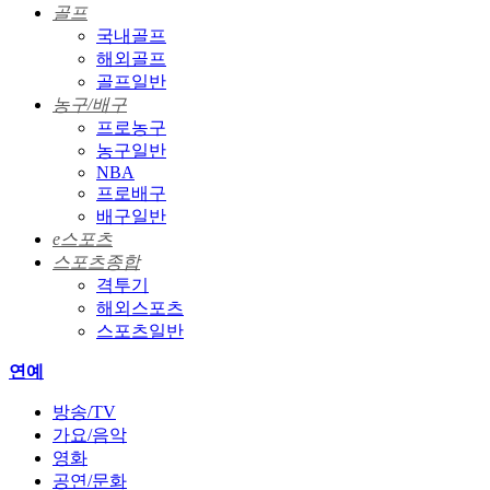
골프
국내골프
해외골프
골프일반
농구/배구
프로농구
농구일반
NBA
프로배구
배구일반
e스포츠
스포츠종합
격투기
해외스포츠
스포츠일반
연예
방송/TV
가요/음악
영화
공연/문화