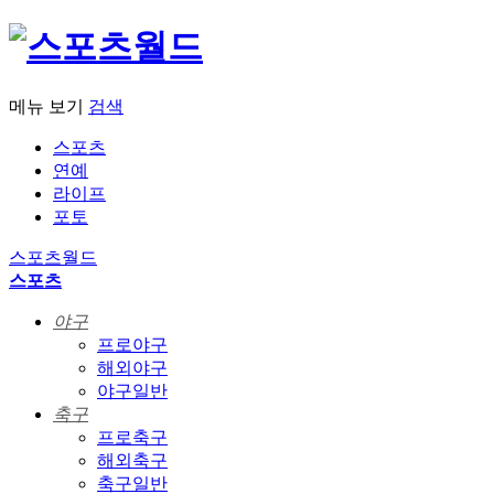
메뉴 보기
검색
스포츠
연예
라이프
포토
스포츠월드
스포츠
야구
프로야구
해외야구
야구일반
축구
프로축구
해외축구
축구일반