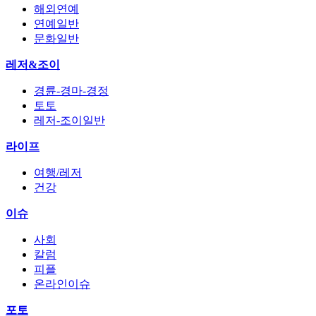
해외연예
연예일반
문화일반
레저&조이
경륜-경마-경정
토토
레저-조이일반
라이프
여행/레저
건강
이슈
사회
칼럼
피플
온라인이슈
포토