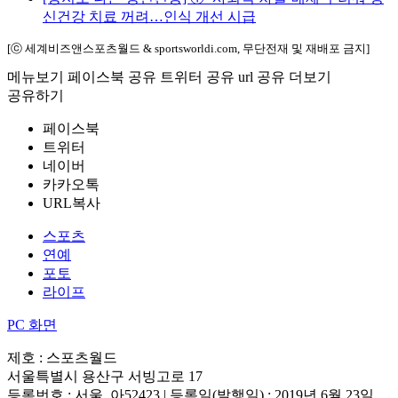
신건강 치료 꺼려…인식 개선 시급
[ⓒ 세계비즈앤스포츠월드 & sportsworldi.com, 무단전재 및 재배포 금지]
메뉴보기
페이스북 공유
트위터 공유
url 공유
더보기
공유하기
페이스북
트위터
네이버
카카오톡
URL복사
스포츠
연예
포토
라이프
PC 화면
제호 : 스포츠월드
서울특별시 용산구 서빙고로 17
등록번호 : 서울, 아52423 | 등록일(발행일) : 2019년 6월 23일