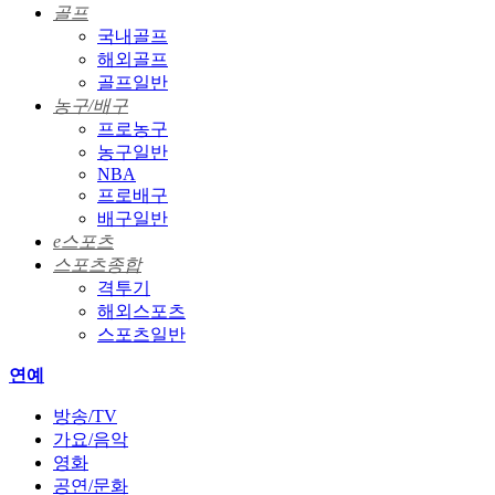
골프
국내골프
해외골프
골프일반
농구/배구
프로농구
농구일반
NBA
프로배구
배구일반
e스포츠
스포츠종합
격투기
해외스포츠
스포츠일반
연예
방송/TV
가요/음악
영화
공연/문화