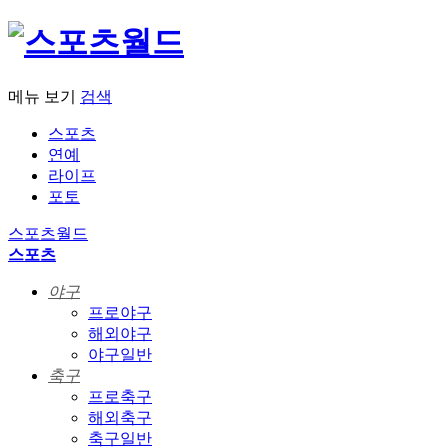
메뉴 보기
검색
스포츠
연예
라이프
포토
스포츠월드
스포츠
야구
프로야구
해외야구
야구일반
축구
프로축구
해외축구
축구일반