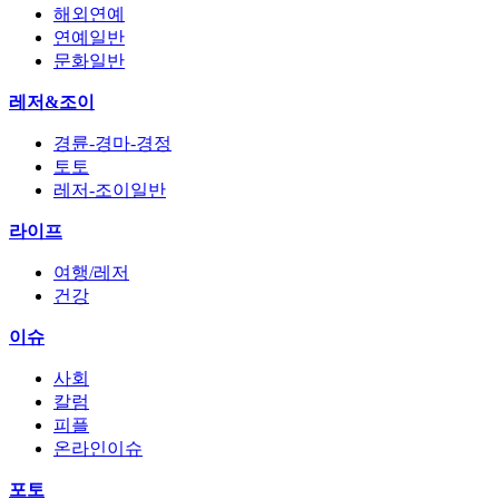
해외연예
연예일반
문화일반
레저&조이
경륜-경마-경정
토토
레저-조이일반
라이프
여행/레저
건강
이슈
사회
칼럼
피플
온라인이슈
포토