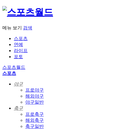
메뉴 보기
검색
스포츠
연예
라이프
포토
스포츠월드
스포츠
야구
프로야구
해외야구
야구일반
축구
프로축구
해외축구
축구일반