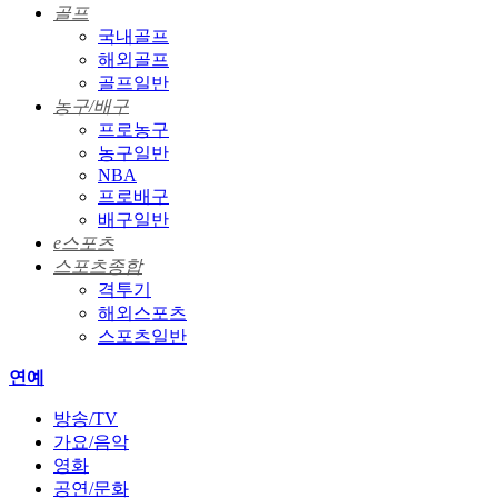
골프
국내골프
해외골프
골프일반
농구/배구
프로농구
농구일반
NBA
프로배구
배구일반
e스포츠
스포츠종합
격투기
해외스포츠
스포츠일반
연예
방송/TV
가요/음악
영화
공연/문화