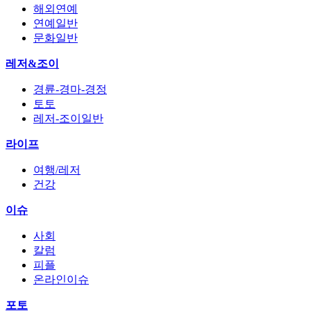
해외연예
연예일반
문화일반
레저&조이
경륜-경마-경정
토토
레저-조이일반
라이프
여행/레저
건강
이슈
사회
칼럼
피플
온라인이슈
포토