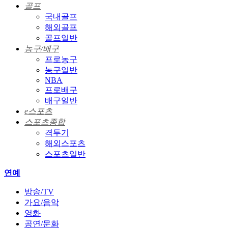
골프
국내골프
해외골프
골프일반
농구/배구
프로농구
농구일반
NBA
프로배구
배구일반
e스포츠
스포츠종합
격투기
해외스포츠
스포츠일반
연예
방송/TV
가요/음악
영화
공연/문화