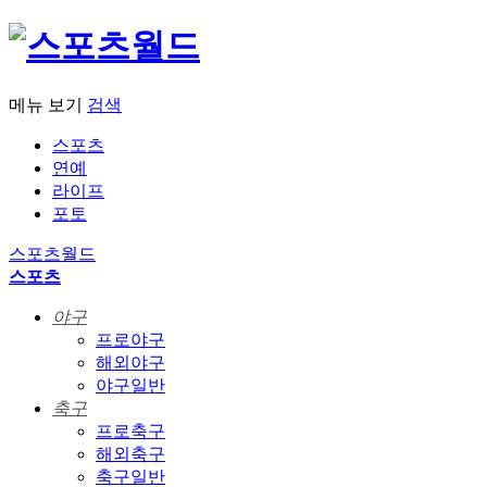
메뉴 보기
검색
스포츠
연예
라이프
포토
스포츠월드
스포츠
야구
프로야구
해외야구
야구일반
축구
프로축구
해외축구
축구일반