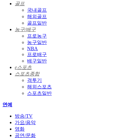
골프
국내골프
해외골프
골프일반
농구/배구
프로농구
농구일반
NBA
프로배구
배구일반
e스포츠
스포츠종합
격투기
해외스포츠
스포츠일반
연예
방송/TV
가요/음악
영화
공연/문화