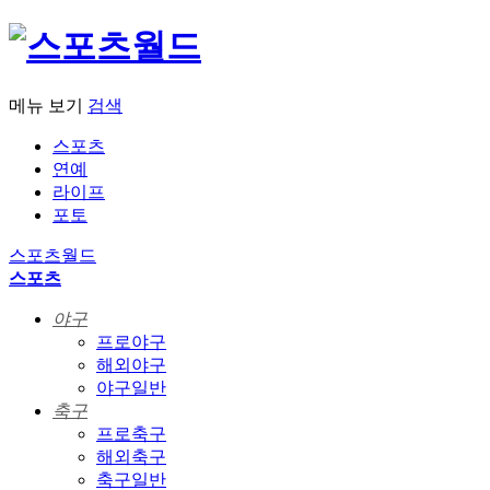
메뉴 보기
검색
스포츠
연예
라이프
포토
스포츠월드
스포츠
야구
프로야구
해외야구
야구일반
축구
프로축구
해외축구
축구일반