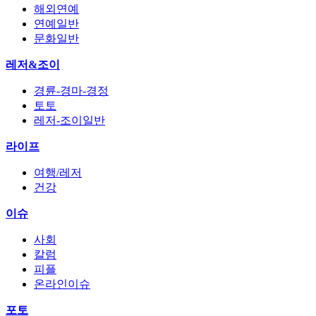
해외연예
연예일반
문화일반
레저&조이
경륜-경마-경정
토토
레저-조이일반
라이프
여행/레저
건강
이슈
사회
칼럼
피플
온라인이슈
포토