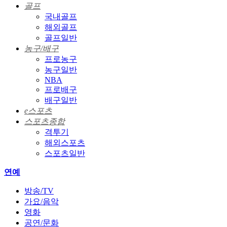
골프
국내골프
해외골프
골프일반
농구/배구
프로농구
농구일반
NBA
프로배구
배구일반
e스포츠
스포츠종합
격투기
해외스포츠
스포츠일반
연예
방송/TV
가요/음악
영화
공연/문화