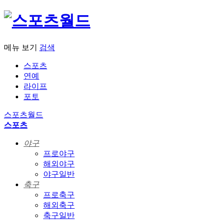
메뉴 보기
검색
스포츠
연예
라이프
포토
스포츠월드
스포츠
야구
프로야구
해외야구
야구일반
축구
프로축구
해외축구
축구일반