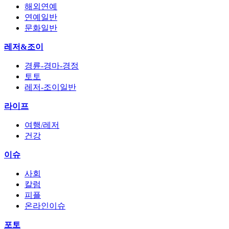
해외연예
연예일반
문화일반
레저&조이
경륜-경마-경정
토토
레저-조이일반
라이프
여행/레저
건강
이슈
사회
칼럼
피플
온라인이슈
포토