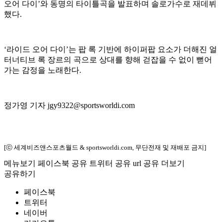
오어 다이’와 동명의 타이틀곡을 발표하며 솔로가수로 재데뷔
했다.
‘라이드 오어 다이’는 팝 록 기반에 하이퍼팝 요소가 더해진 얼
터너티브 록 장르의 곡으로 상대를 향해 걷잡을 수 없이 뻗어
가는 감정을 노래한다.
정가영 기자 jgy9322@sportsworldi.com
[ⓒ 세계비즈앤스포츠월드 & sportsworldi.com, 무단전재 및 재배포 금지]
메뉴보기
페이스북 공유
트위터 공유
url 공유
더보기
공유하기
페이스북
트위터
네이버