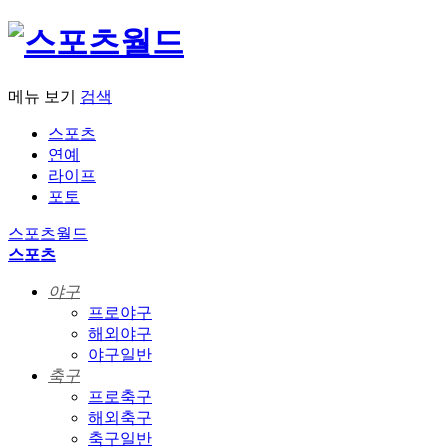
메뉴 보기
검색
스포츠
연예
라이프
포토
스포츠월드
스포츠
야구
프로야구
해외야구
야구일반
축구
프로축구
해외축구
축구일반