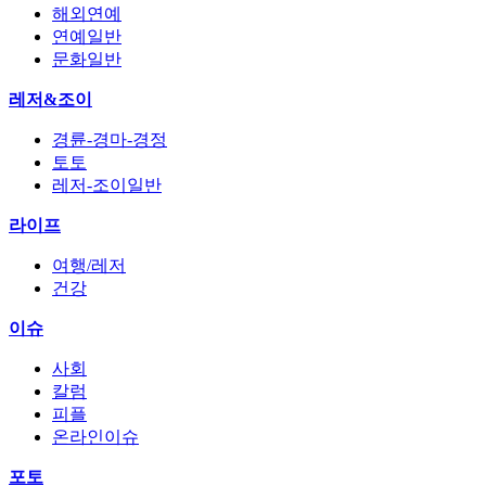
해외연예
연예일반
문화일반
레저&조이
경륜-경마-경정
토토
레저-조이일반
라이프
여행/레저
건강
이슈
사회
칼럼
피플
온라인이슈
포토