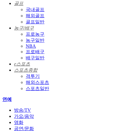
골프
국내골프
해외골프
골프일반
농구/배구
프로농구
농구일반
NBA
프로배구
배구일반
e스포츠
스포츠종합
격투기
해외스포츠
스포츠일반
연예
방송/TV
가요/음악
영화
공연/문화