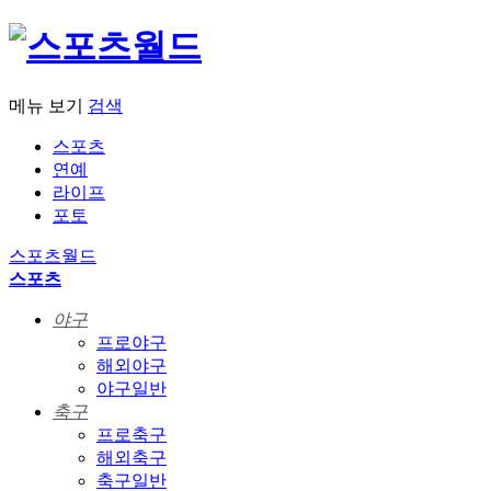
메뉴 보기
검색
스포츠
연예
라이프
포토
스포츠월드
스포츠
야구
프로야구
해외야구
야구일반
축구
프로축구
해외축구
축구일반