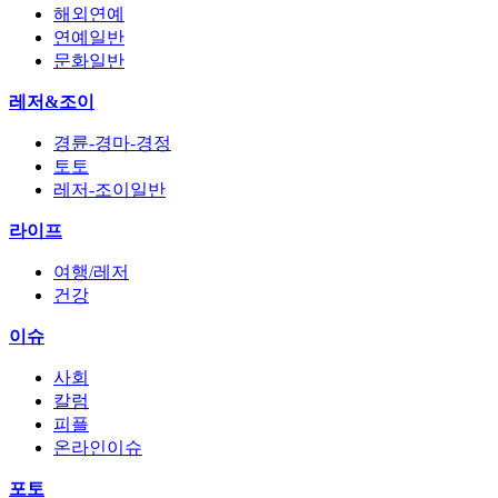
해외연예
연예일반
문화일반
레저&조이
경륜-경마-경정
토토
레저-조이일반
라이프
여행/레저
건강
이슈
사회
칼럼
피플
온라인이슈
포토