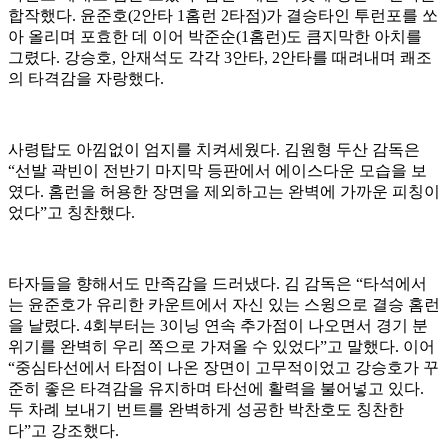
합작했다. 윤준호(2안타 1홈런 2타점)가 결승타인 투런포를 쏘
아 올리며 포효한 데 이어 박준순(1홈런)도 큼지막한 아치를
그렸다. 강승호, 안재석도 각각 3안타, 2안타를 때려내며 쾌조
의 타격감을 자랑했다.
사령탑도 아낌없이 엄지를 치켜세웠다. 김원형 두산 감독은
“선발 곽빈이 전반기 마지막 등판에서 에이스다운 모습을 보
였다. 홈런을 허용한 장면을 제외하고는 완벽에 가까운 피칭이
었다”고 칭찬했다.
타자들을 향해서도 만족감을 드러냈다. 김 감독은 “타석에서
는 윤준호가 유리한 카운트에서 자신 있는 스윙으로 결승 홈런
을 날렸다. 4회부터는 3이닝 연속 추가점이 나오면서 경기 분
위기를 완벽히 우리 쪽으로 가져올 수 있었다”고 말했다. 이어
“중심타선에서 타점이 나온 장면이 고무적이었고 강승호가 꾸
준히 좋은 타격감을 유지하며 타선에 활력을 불어넣고 있다.
두 차례 보내기 번트를 완벽하게 성공한 박찬호도 칭찬한
다”고 강조했다.