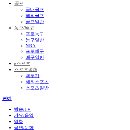
골프
국내골프
해외골프
골프일반
농구/배구
프로농구
농구일반
NBA
프로배구
배구일반
e스포츠
스포츠종합
격투기
해외스포츠
스포츠일반
연예
방송/TV
가요/음악
영화
공연/문화