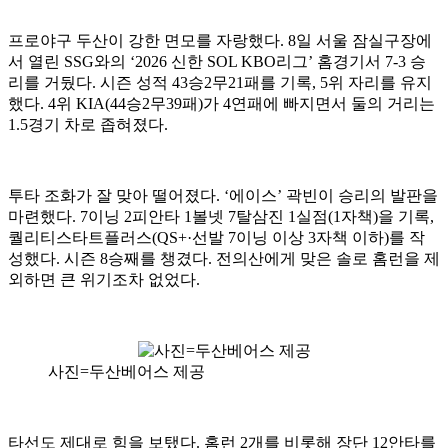
프로야구 두산이 강한 면모를 자랑했다. 8일 서울 잠실구장에
서 열린 SSG와의 ‘2026 신한 SOL KBO리그’ 홈경기서 7-3 승
리를 거뒀다. 시즌 성적 43승2무21패를 기록, 5위 자리를 유지
했다. 4위 KIA(44승2무39패)가 4연패에 빠지면서 둘의 거리는
1.5경기 차로 좁혀졌다.
투타 조화가 잘 맞아 떨어졌다. ‘에이스’ 곽빈이 승리의 발판을
마련했다. 7이닝 2피안타 1볼넷 7탈삼진 1실점(1자책)을 기록,
퀄리티스타트플러스(QS+·선발 7이닝 이상 3자책 이하)를 작
성했다. 시즌 8승째를 챙겼다. 전의산에게 맞은 솔로 홈런을 제
외하면 큰 위기조차 없었다.
사진=두산베어스 제공
타선도 제대로 힘을 보탰다. 홈런 2개를 비롯해 장단 12안타를