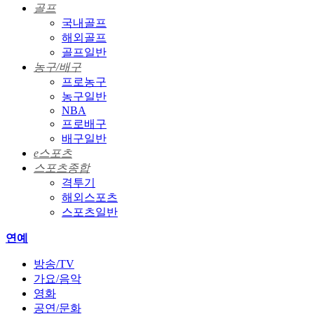
골프
국내골프
해외골프
골프일반
농구/배구
프로농구
농구일반
NBA
프로배구
배구일반
e스포츠
스포츠종합
격투기
해외스포츠
스포츠일반
연예
방송/TV
가요/음악
영화
공연/문화