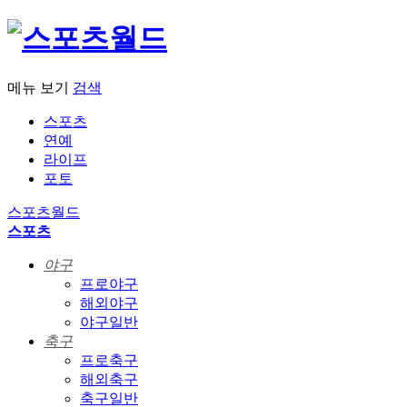
메뉴 보기
검색
스포츠
연예
라이프
포토
스포츠월드
스포츠
야구
프로야구
해외야구
야구일반
축구
프로축구
해외축구
축구일반