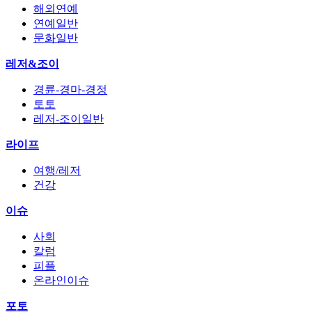
해외연예
연예일반
문화일반
레저&조이
경륜-경마-경정
토토
레저-조이일반
라이프
여행/레저
건강
이슈
사회
칼럼
피플
온라인이슈
포토