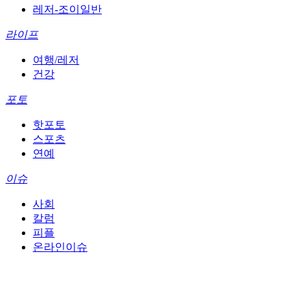
레저-조이일반
라이프
여행/레저
건강
포토
핫포토
스포츠
연예
이슈
사회
칼럼
피플
온라인이슈