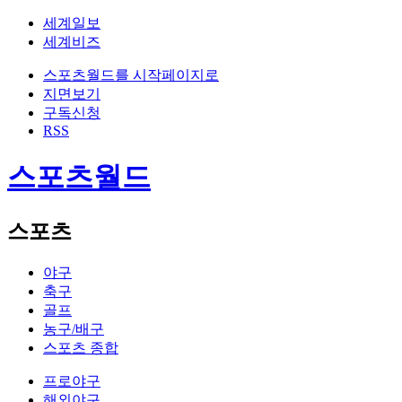
세계일보
세계비즈
스포츠월드를 시작페이지로
지면보기
구독신청
RSS
스포츠월드
스포츠
야구
축구
골프
농구/배구
스포츠 종합
프로야구
해외야구