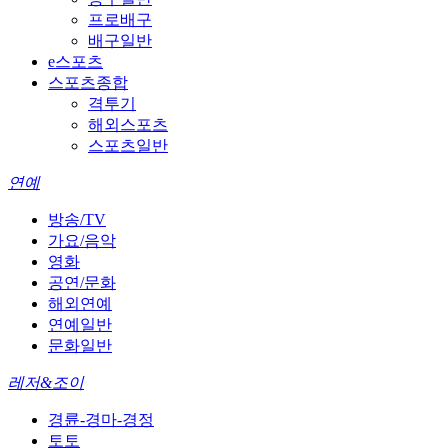
프로배구
배구일반
e스포츠
스포츠종합
격투기
해외스포츠
스포츠일반
연예
방송/TV
가요/음악
영화
공연/문화
해외연예
연예일반
문화일반
레저&조이
경륜-경마-경정
토토