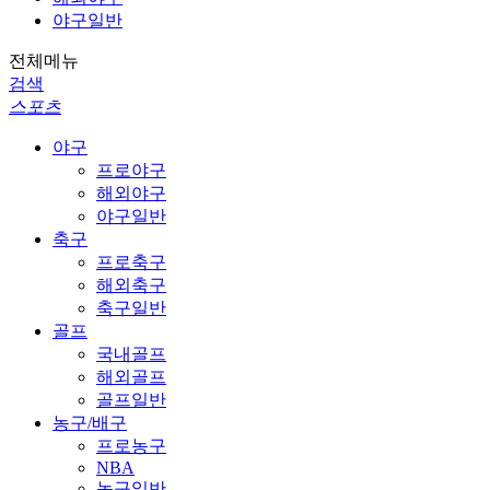
야구일반
전체메뉴
검색
스포츠
야구
프로야구
해외야구
야구일반
축구
프로축구
해외축구
축구일반
골프
국내골프
해외골프
골프일반
농구/배구
프로농구
NBA
농구일반