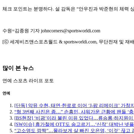
체크 포인트는 분명하다. 설 감독은 “안우진과 박준현의 체력 
수원=김종원 기자 johncorners@sportsworldi.com
[ⓒ 세계비즈앤스포츠월드 & sportsworldi.com, 무단전재 및 재
많이 본 뉴스
연예
스포츠
라이프
포토
연예
[단독] 악뮤 수현, 태연·한로로 이어 ‘J-팝 리메이크’ 가창
“형 3번째 사진은 좀…” 손흥민, 샤워가운 근황에 팬들 ‘충
[BS현장] ‘비광’이라 불린 이유 있었다…류승룡·하지원이
[SW이슈] 휴가철에 OTT도 숨고르기…‘신작’ 대박난 넷
“고소영도 깜짝”…몰라보게 살 빠진 오은영, ‘이것’ 끊고 