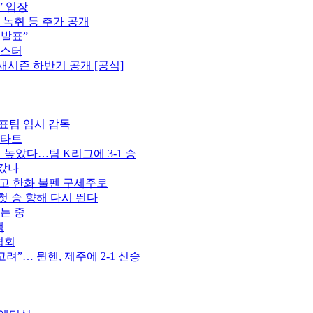
” 입장
 녹취 등 추가 공개
 발표”
포스터
새시즌 하반기 공개 [공식]
표팀 임시 감독
스타트
벽 높았다…팀 K리그에 3-1 승
 갔나
꾸고 한화 불펜 구세주로
첫 승 향해 다시 뛴다
는 중
색
협회
고려”… 뮌헨, 제주에 2-1 신승