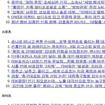
유연석, ‘30억 추징’ 조세심판 기각…소속사 “세법 해석차
“황정민, 카톡 멀티프로필로 소통”…‘쌍방관계’ 주장 A씨,
‘꼬북좌’ 남유정, 브브걸 떠나 솔로 데뷔…“리메이크 앨범
QWER 마젠타, 보디슈트 입고 무중력 유영…투어 개인 
원년 멤버 김종민·신동 컴백, 강호동은 떠난다…‘대탈출’ 
스포츠
르나르 떠나고 벤투 손사래…포옛·토렌트로 쏠리는 韓 대
손흥민의 골 퍼레이드는 계속된다…6일 리그스컵 일정 
‘폭염 속 2만8036명’ 김대원 만회골 터트렸지만, 맨시티 
[단독] KPGA 자금 5만 달러, 왜 美 개인·해외법인 계좌로
[SW포커스] 10경기 연속 무실점…한화 장유호, 이름 바
사흘 만에 바로잡힌 ‘2자책’… 가벼워진 ‘발걸음’ 김라경, 
멈추고, 낮추고, 줄이고…세계 스포츠는 지금 폭염과 싸우
경찰, ‘축구대표팀 감독 선임 논란’ 대한축구협회 압수수
[SW광장] 인기 차오르는데…노를 대각선으로 젓는 농구
‘김민재 35분 출전’ 콩파니 감독 “팀에 중요한 선수, 체력 
라이프