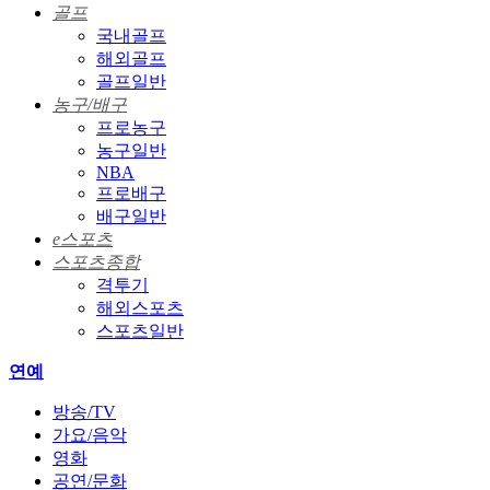
골프
국내골프
해외골프
골프일반
농구/배구
프로농구
농구일반
NBA
프로배구
배구일반
e스포츠
스포츠종합
격투기
해외스포츠
스포츠일반
연예
방송/TV
가요/음악
영화
공연/문화