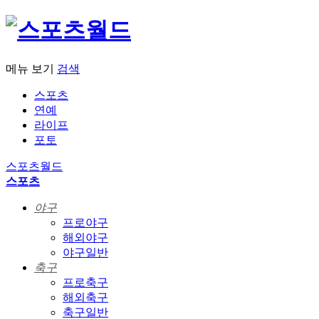
메뉴 보기
검색
스포츠
연예
라이프
포토
스포츠월드
스포츠
야구
프로야구
해외야구
야구일반
축구
프로축구
해외축구
축구일반