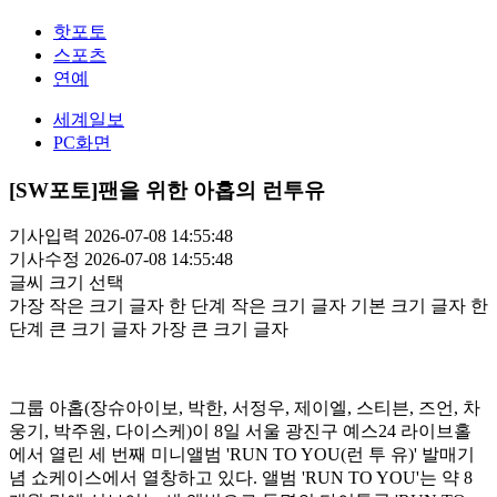
핫포토
스포츠
연예
세계일보
PC화면
[SW포토]팬을 위한 아홉의 런투유
기사입력 2026-07-08 14:55:48
기사수정 2026-07-08 14:55:48
글씨 크기 선택
가장 작은 크기 글자
한 단계 작은 크기 글자
기본 크기 글자
한
단계 큰 크기 글자
가장 큰 크기 글자
그룹 아홉(장슈아이보, 박한, 서정우, 제이엘, 스티븐, 즈언, 차
웅기, 박주원, 다이스케)이 8일 서울 광진구 예스24 라이브홀
에서 열린 세 번째 미니앨범 'RUN TO YOU(런 투 유)' 발매기
념 쇼케이스에서 열창하고 있다. 앨범 'RUN TO YOU'는 약 8