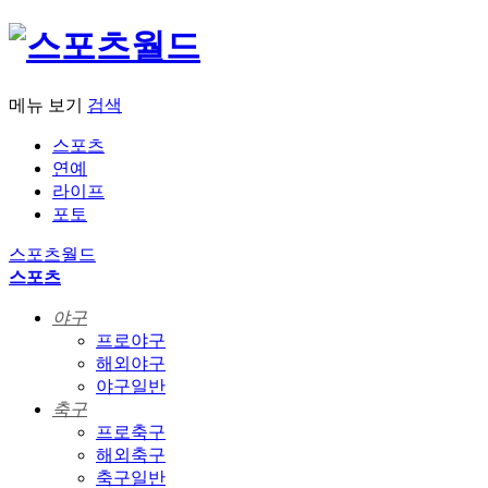
메뉴 보기
검색
스포츠
연예
라이프
포토
스포츠월드
스포츠
야구
프로야구
해외야구
야구일반
축구
프로축구
해외축구
축구일반