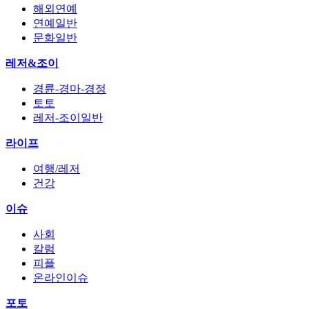
해외연예
연예일반
문화일반
레저&조이
경륜-경마-경정
토토
레저-조이일반
라이프
여행/레저
건강
이슈
사회
칼럼
피플
온라인이슈
포토