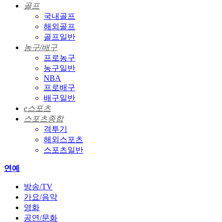
골프
국내골프
해외골프
골프일반
농구/배구
프로농구
농구일반
NBA
프로배구
배구일반
e스포츠
스포츠종합
격투기
해외스포츠
스포츠일반
연예
방송/TV
가요/음악
영화
공연/문화