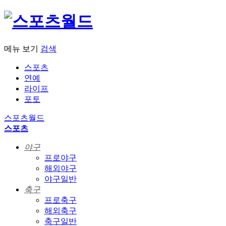
메뉴 보기
검색
스포츠
연예
라이프
포토
스포츠월드
스포츠
야구
프로야구
해외야구
야구일반
축구
프로축구
해외축구
축구일반