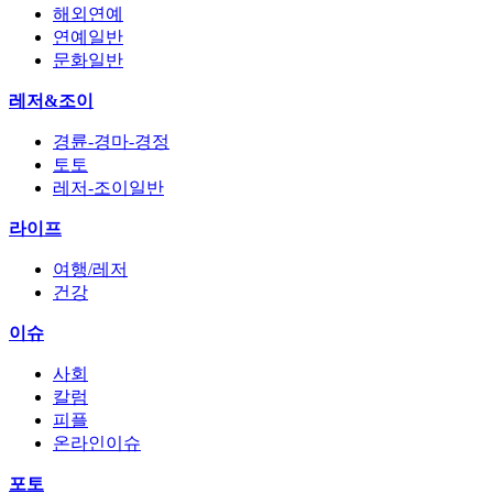
해외연예
연예일반
문화일반
레저&조이
경륜-경마-경정
토토
레저-조이일반
라이프
여행/레저
건강
이슈
사회
칼럼
피플
온라인이슈
포토