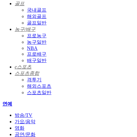
골프
국내골프
해외골프
골프일반
농구/배구
프로농구
농구일반
NBA
프로배구
배구일반
e스포츠
스포츠종합
격투기
해외스포츠
스포츠일반
연예
방송/TV
가요/음악
영화
공연/문화