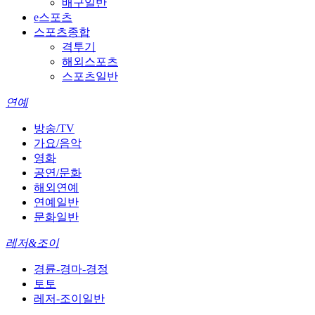
배구일반
e스포츠
스포츠종합
격투기
해외스포츠
스포츠일반
연예
방송/TV
가요/음악
영화
공연/문화
해외연예
연예일반
문화일반
레저&조이
경륜-경마-경정
토토
레저-조이일반