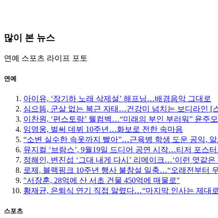
많이 본 뉴스
연예
스포츠
라이프
포토
연예
아이유, ‘장기하 노래 삭제설’ 해프닝…배경음악 그대로
심으뜸, 군살 없는 복근 자태…건강미 넘치는 보디라인 [
이찬원, ‘편스토랑’ 웰컴백…“미래의 부인 부러워” 윤주
임영웅, 벌써 데뷔 10주년…화보로 전한 속마음
“소변 실수한 속옷까지 빨아”…근육병 학생 도운 공익, 알
뮤지컬 ‘브람스’, 9월19일 드디어 공연 시작…티저 포스
정해인, 변진섭 ‘그대 내게 다시’ 리메이크…‘이런 엿같은 
로제, 블랙핑크 10주년 행사 불참설 일축…“오래전부터 
"서장훈, 28억에 산 서초 건물 450억에 매물로"
황재균, 은퇴식 연기 직접 알렸다…“마지막 인사는 제대로
스포츠