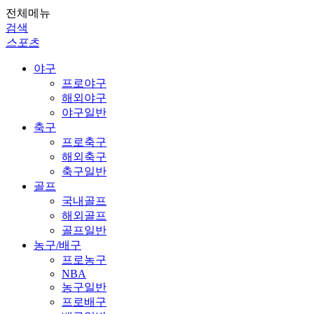
전체메뉴
검색
스포츠
야구
프로야구
해외야구
야구일반
축구
프로축구
해외축구
축구일반
골프
국내골프
해외골프
골프일반
농구/배구
프로농구
NBA
농구일반
프로배구