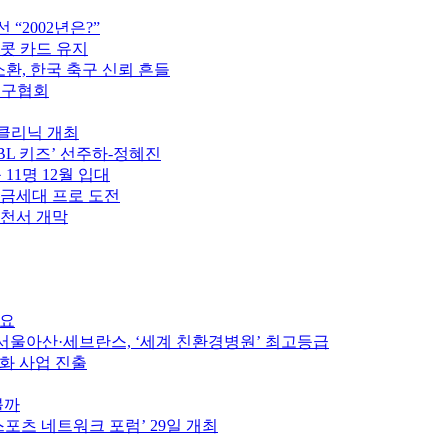
“2002년은?”
이콧 카드 유지
소환, 한국 축구 신뢰 흔들
축구협회
구클리닉 개최
PBL 키즈’ 선주하-정혜진
 11명 12월 입대
황금세대 프로 도전
제천서 개막
중요
울아산·세브란스, ‘세계 친환경병원’ 최고등급
인화 사업 진출
볼까
스포츠 네트워크 포럼’ 29일 개최