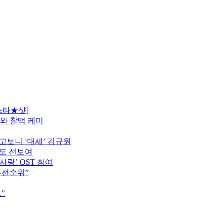
스타★샷]
모와 찰떡 케미
고보니 ‘대세’ 김규원
터도 선보여
사랑’ OST 참여
우선순위”
”