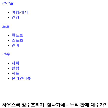
라이프
여행/레저
건강
포토
핫포토
스포츠
연예
이슈
사회
칼럼
피플
온라인이슈
하우스쿡 정수조리기, 잘나가네…누적 판매 대수가?