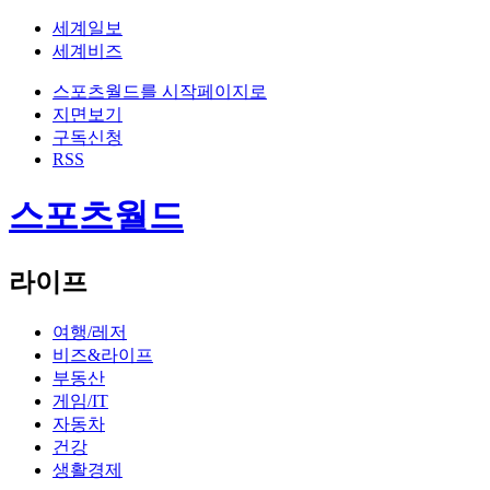
세계일보
세계비즈
스포츠월드를 시작페이지로
지면보기
구독신청
RSS
스포츠월드
라이프
여행/레저
비즈&라이프
부동산
게임/IT
자동차
건강
생활경제