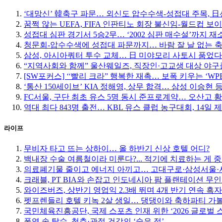
‘대망신’ 韓축구 파문… 외신도 압수수색-성접대 주목, 日선 
꿈쩍 않는 UEFA, FIFA 인판티노 회장 불신임-월드컵 보
성접대 심판 경기서 5승2무… ‘2002 심판 매수설’까지 재
청문회-압수수색에 성접대 파문까지… 바람 잘 날 없는 
삼성, 아시아쿼터 투수 교체… 日 미야모리 사토시 품었다
“지역사회와 함께” 울산웨일즈, 직장인·고교생 대상 야
[SW포커스] ‘‘빨리 크라” 행복한 재촉… 보폭 키우는 ‘W
‘통산 150세이브’ KIA 정해영, 상무 합격… 삼성 이승현 등
FC서울, 구단 최초 유스 5명 동시 준프로계약… 오산고 
역대 최다 843명 출전… KBL 유스 클럽 농구대회, 14일 
라이프
무비자 타고 뜨는 상하이… 올 하반기 신상 호텔 어디?
백내장 수술 여름철이라 미룬다?... 적기에 치료하는 게 
의료폐기물 줄이고 에너지 아끼고… 고대구로·삼성서울·서
크래블, PT BIA와 손잡고 인도네시아 팜 플랜테이션 무
와이즈버즈, 상반기 영업익 2.3배 뛰며 4개 반기 연속 흑자
펫프렌들리 호텔 키녹 2살 생일… 댕댕이와 축하파티 가
국민체육진흥공단, 국제 스포츠 인재 위한 ‘2026 글로벌 
폭염 속 탈수, 척추·관절 건강의 ‘숨은 적’