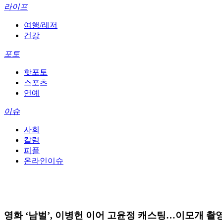
라이프
여행/레저
건강
포토
핫포토
스포츠
연예
이슈
사회
칼럼
피플
온라인이슈
영화 ‘남벌’, 이병헌 이어 고윤정 캐스팅…이모개 촬