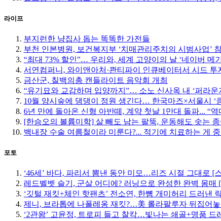
라이프
부지런한 냥집사 돕는 똑똑한 가전들
부천 인본병원, 보건복지부 ‘치매관리주치의 시범사업’ 
“최대 73% 할인”… 우리와, 세계 고양이의 날 ‘네이버 메
서연컴퍼니, 와이앤아처·콴티파이 인큐베이터서 시드 투자
금산군, 칠백의총 캔들라이트 음악회 개최
“유기묘와 교감하며 입양까지”… 소노 신사옥 내 ‘퍼라운
10월 양시숲에 댕댕이 정원 생긴다… 한국마즈×서울시 ‘
6년 만에 돌아온 신형 아반떼, 계약 첫날 1만대 돌파... “
[한승오의 볼륨미학] 살 빼도 남는 팔뚝, 운동해도 솟는 
백내장 수술 여름철이라 미룬다?... 적기에 치료하는 게 
포토
‘46세’ 바다, 파리서 뽐낸 동안 미모…리즈 시절 그대로 [
레드벨벳 슬기, 군살 어디에? 러닝으로 완성한 완벽 몸매 
‘깃털 재킷+체인 핫팬츠’ 전소연, 한뼘 개미허리 드러낸 락
제니, 브라톱에 나폴레옹 재킷?…美 롤라팔루자 뒤집어놓
‘2관왕’ 고윤정, 트로피 들고 찰칵…빛나는 쇄골+명품 드