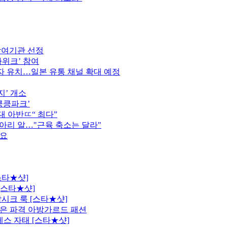
참여기관 선정
가위크’ 참여
 유치…일본 유통 채널 확대 예정
지’ 개소
킁킁파크’
역대 아반ㄸ“ 최다”
종아리 알…"근육 축소는 달라"
중요
스타★샷]
[스타★샷]
시크 룩 [스타★샷]
은 파격 아방가르드 패션
레스 자태 [스타★샷]