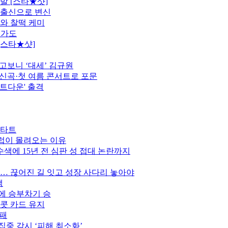
발 [스타★샷]
 출신으로 변신
모와 찰떡 케미
행가도
[스타★샷]
고보니 ‘대세’ 김규원
정…신곡·첫 여름 콘서트로 포문
카운트다운' 출격
스타트
클럽이 몰려오는 이유
색에 15년 전 심판 성 접대 논란까지
만… 끊어진 길 잇고 성장 사다리 놓아야
색
스에 승부차기 승
이콧 카드 유지
완패
집중 감시 ‘피해 최소화’