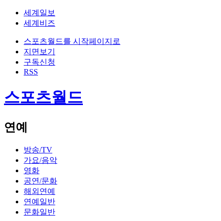
세계일보
세계비즈
스포츠월드를 시작페이지로
지면보기
구독신청
RSS
스포츠월드
연예
방송/TV
가요/음악
영화
공연/문화
해외연예
연예일반
문화일반