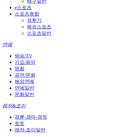
배구일반
e스포츠
스포츠종합
격투기
해외스포츠
스포츠일반
연예
방송/TV
가요/음악
영화
공연/문화
해외연예
연예일반
문화일반
레저&조이
경륜-경마-경정
토토
레저-조이일반