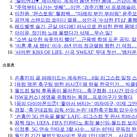
‘줄리엔강♥’ 제이제이, 계곡서 뽐낸 탄탄 몸매…건강미 폭
“주먹부터 나가는 셋째”…이연, ‘경주기행’서 프로레슬러
이찬원, ‘편스토랑’ 웰컴백…“미래의 부인 부러워” 윤주
공연계 스탠드업 코미디 열풍…성인극 '수상한 PT샵' 흥
레드벨벳 슬기, 군살 어디에? 러닝으로 완성한 완벽 몸매 
아이유, 장기하 노래 올렸다가 삭제…무슨 일?
“소변 실수한 속옷까지 빨아”…근육병 학생 도운 공익, 알
‘이혼 후 새 챕터’ 이수, 8년 만의 정규앨범 향한 긴 여
'서머퀸' KISS OF LIFE, 신곡 'SWEAT' 무대 첫선…'엠
스포츠
손흥민의 골 퍼레이드는 계속된다…6일 리그스컵 일정 
[유럽 명문 축구팀 방한 러시①] 왜 하필 한국인가… 빅
월드컵 탈락 후폭풍이 몰아친다…축구협회, 11시간 압수수
[SW포커스] 생명을 위협하는 폭염…프로야구가 멈췄다
[꿈의 다이아몬드⑦] ‘좋아서 버티는’ 여자야구, 이제 그
경찰, ‘축구대표팀 감독 선임 논란’ 대한축구협회 압수수
‘손흥민 5G 연속골 불발’ LAFC, 리그스컵 첫 판서 치바
꿈쩍 않는 UEFA, FIFA 인판티노 회장 불신임-월드컵 보
이정후, 5G 연속 안타로 3할 사수… SF는 8안타 무득점 
월드컵 기간 불법도박사이트 무려 1만11087건… 사감위, 