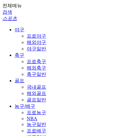
전체메뉴
검색
스포츠
야구
프로야구
해외야구
야구일반
축구
프로축구
해외축구
축구일반
골프
국내골프
해외골프
골프일반
농구/배구
프로농구
NBA
농구일반
프로배구