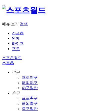
메뉴 보기
검색
스포츠
연예
라이프
포토
스포츠월드
스포츠
야구
프로야구
해외야구
야구일반
축구
프로축구
해외축구
축구일반