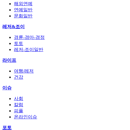
해외연예
연예일반
문화일반
레저&조이
경륜-경마-경정
토토
레저-조이일반
라이프
여행/레저
건강
이슈
사회
칼럼
피플
온라인이슈
포토