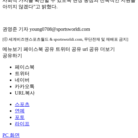
사회적 가치를 확산할 수 있도록 현장 중심의 전폭적인 지원을
아끼지 않겠다”고 밝혔다.
권영준 기자 young0708@sportsworldi.com
[ⓒ 세계비즈앤스포츠월드 & sportsworldi.com, 무단전재 및 재배포 금지]
메뉴보기
페이스북 공유
트위터 공유
url 공유
더보기
공유하기
페이스북
트위터
네이버
카카오톡
URL복사
스포츠
연예
포토
라이프
PC 화면