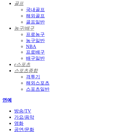
골프
국내골프
해외골프
골프일반
농구/배구
프로농구
농구일반
NBA
프로배구
배구일반
e스포츠
스포츠종합
격투기
해외스포츠
스포츠일반
연예
방송/TV
가요/음악
영화
공연/문화