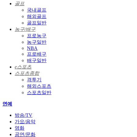
골프
국내골프
해외골프
골프일반
농구/배구
프로농구
농구일반
NBA
프로배구
배구일반
e스포츠
스포츠종합
격투기
해외스포츠
스포츠일반
연예
방송/TV
가요/음악
영화
공연/문화