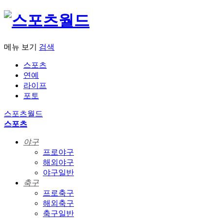
메뉴 보기
검색
스포츠
연예
라이프
포토
스포츠월드
스포츠
야구
프로야구
해외야구
야구일반
축구
프로축구
해외축구
축구일반