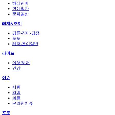
해외연예
연예일반
문화일반
레저&조이
경륜-경마-경정
토토
레저-조이일반
라이프
여행/레저
건강
이슈
사회
칼럼
피플
온라인이슈
포토