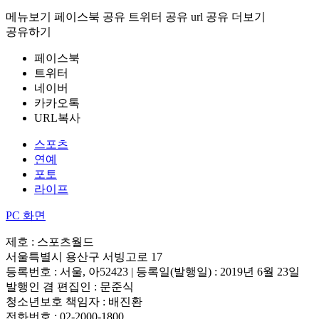
메뉴보기
페이스북 공유
트위터 공유
url 공유
더보기
공유하기
페이스북
트위터
네이버
카카오톡
URL복사
스포츠
연예
포토
라이프
PC 화면
제호 : 스포츠월드
서울특별시 용산구 서빙고로 17
등록번호 : 서울, 아52423 | 등록일(발행일) : 2019년 6월 23일
발행인 겸 편집인 : 문준식
청소년보호 책임자 : 배진환
전화번호 : 02-2000-1800