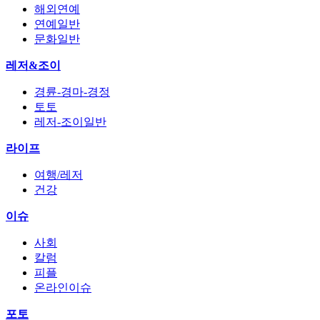
해외연예
연예일반
문화일반
레저&조이
경륜-경마-경정
토토
레저-조이일반
라이프
여행/레저
건강
이슈
사회
칼럼
피플
온라인이슈
포토