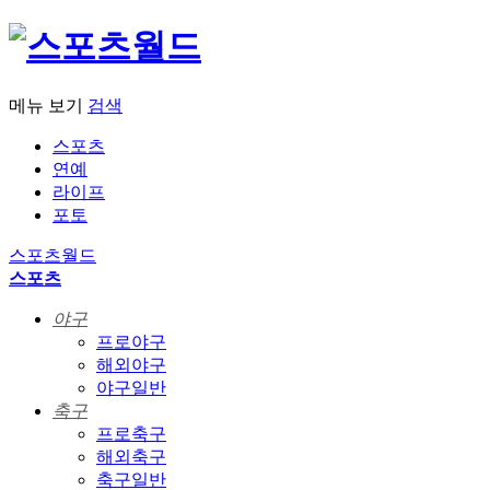
메뉴 보기
검색
스포츠
연예
라이프
포토
스포츠월드
스포츠
야구
프로야구
해외야구
야구일반
축구
프로축구
해외축구
축구일반