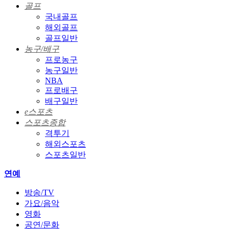
골프
국내골프
해외골프
골프일반
농구/배구
프로농구
농구일반
NBA
프로배구
배구일반
e스포츠
스포츠종합
격투기
해외스포츠
스포츠일반
연예
방송/TV
가요/음악
영화
공연/문화