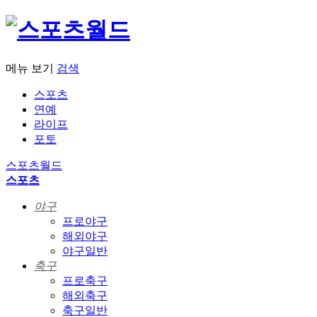
메뉴 보기
검색
스포츠
연예
라이프
포토
스포츠월드
스포츠
야구
프로야구
해외야구
야구일반
축구
프로축구
해외축구
축구일반