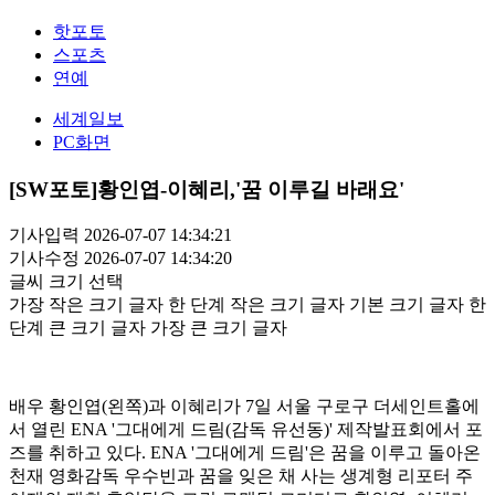
핫포토
스포츠
연예
세계일보
PC화면
[SW포토]황인엽-이혜리,'꿈 이루길 바래요'
기사입력 2026-07-07 14:34:21
기사수정 2026-07-07 14:34:20
글씨 크기 선택
가장 작은 크기 글자
한 단계 작은 크기 글자
기본 크기 글자
한
단계 큰 크기 글자
가장 큰 크기 글자
배우 황인엽(왼쪽)과 이혜리가 7일 서울 구로구 더세인트홀에
서 열린 ENA '그대에게 드림(감독 유선동)' 제작발표회에서 포
즈를 취하고 있다. ENA '그대에게 드림'은 꿈을 이루고 돌아온
천재 영화감독 우수빈과 꿈을 잊은 채 사는 생계형 리포터 주