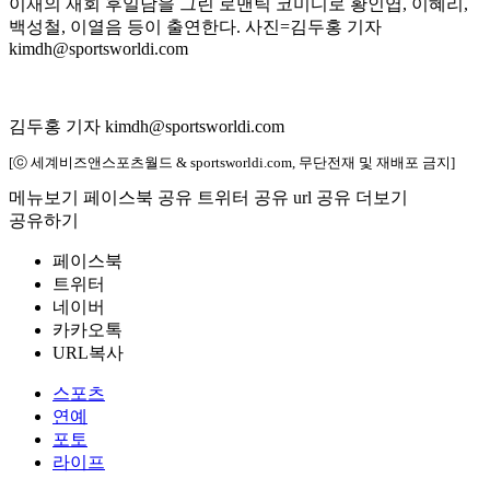
이재의 재회 후일담을 그린 로맨틱 코미디로 황인엽, 이혜리,
백성철, 이열음 등이 출연한다. 사진=김두홍 기자
kimdh@sportsworldi.com
김두홍 기자 kimdh@sportsworldi.com
[ⓒ 세계비즈앤스포츠월드 & sportsworldi.com, 무단전재 및 재배포 금지]
메뉴보기
페이스북 공유
트위터 공유
url 공유
더보기
공유하기
페이스북
트위터
네이버
카카오톡
URL복사
스포츠
연예
포토
라이프