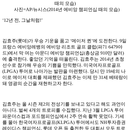
사진=AP/뉴시스(2014년 에비앙 챔피언십 때의 모습)
‘12년 전, 그날처럼!’
김효주(롯데)가 우승 기운을 품고 ‘메이저 퀸’에 도전한다. 9일
프랑스 에비앙레뱅의 에비앙 리조트 골프 클럽(파71·6479야
드)에서 막 여는 아문디 에비앙 챔피언십(총상금 910만 달러)
에 출격한다. 좋았던 기억을 떠올린다. 김효주는 2014년 초청
선수로 참가해 우승의 기쁨을 만끽했다. 미국여자프로골프
(LPGA) 투어로 나아가는 발판을 마련했다. 당시 만 19세의 나
이로 메이저 대회를 제패했던 김효주는 이제 만 31세 베테랑이
돼 영광의 순간을 재현하고자 한다.
김효주는 올 시즌 제2의 전성기를 보내고 있다고 해도 과언이
아니다. 벌써 4개의 트로피를 수집했다. 지난 3월 LPGA 투어
파운더스컵과 포드챔피언십에서 2주 연속 활짝 웃었다. 기세
를 몰아 한국여자프로골프(KLPGA) 투어에서도 NH투자증권
레이디스 챔피언십, 롯데 오픈 등 출전한 두 대회서 모두 트로