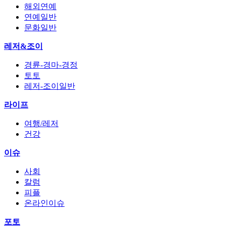
해외연예
연예일반
문화일반
레저&조이
경륜-경마-경정
토토
레저-조이일반
라이프
여행/레저
건강
이슈
사회
칼럼
피플
온라인이슈
포토