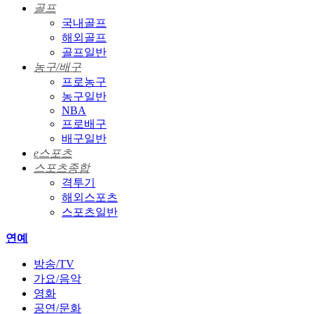
골프
국내골프
해외골프
골프일반
농구/배구
프로농구
농구일반
NBA
프로배구
배구일반
e스포츠
스포츠종합
격투기
해외스포츠
스포츠일반
연예
방송/TV
가요/음악
영화
공연/문화