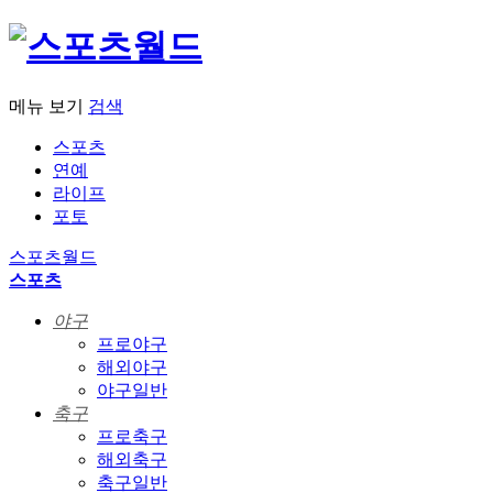
메뉴 보기
검색
스포츠
연예
라이프
포토
스포츠월드
스포츠
야구
프로야구
해외야구
야구일반
축구
프로축구
해외축구
축구일반