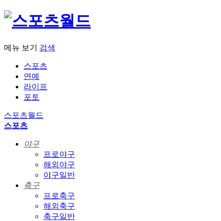
메뉴 보기
검색
스포츠
연예
라이프
포토
스포츠월드
스포츠
야구
프로야구
해외야구
야구일반
축구
프로축구
해외축구
축구일반