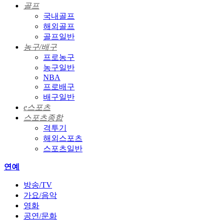
골프
국내골프
해외골프
골프일반
농구/배구
프로농구
농구일반
NBA
프로배구
배구일반
e스포츠
스포츠종합
격투기
해외스포츠
스포츠일반
연예
방송/TV
가요/음악
영화
공연/문화