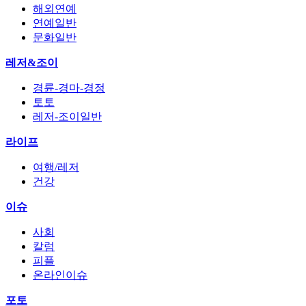
해외연예
연예일반
문화일반
레저&조이
경륜-경마-경정
토토
레저-조이일반
라이프
여행/레저
건강
이슈
사회
칼럼
피플
온라인이슈
포토