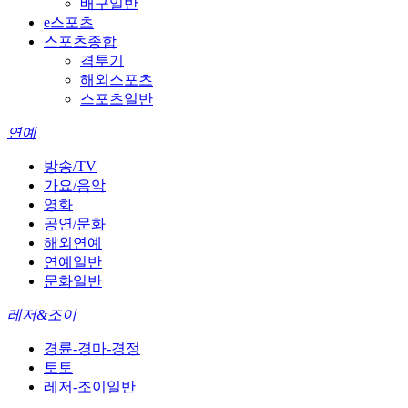
배구일반
e스포츠
스포츠종합
격투기
해외스포츠
스포츠일반
연예
방송/TV
가요/음악
영화
공연/문화
해외연예
연예일반
문화일반
레저&조이
경륜-경마-경정
토토
레저-조이일반