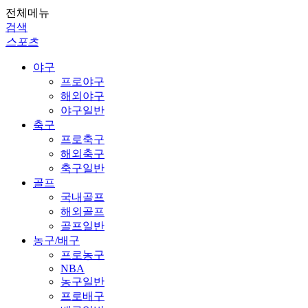
전체메뉴
검색
스포츠
야구
프로야구
해외야구
야구일반
축구
프로축구
해외축구
축구일반
골프
국내골프
해외골프
골프일반
농구/배구
프로농구
NBA
농구일반
프로배구