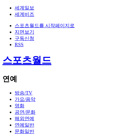
세계일보
세계비즈
스포츠월드를 시작페이지로
지면보기
구독신청
RSS
스포츠월드
연예
방송/TV
가요/음악
영화
공연/문화
해외연예
연예일반
문화일반