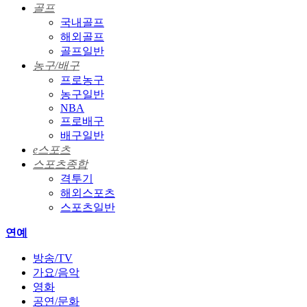
골프
국내골프
해외골프
골프일반
농구/배구
프로농구
농구일반
NBA
프로배구
배구일반
e스포츠
스포츠종합
격투기
해외스포츠
스포츠일반
연예
방송/TV
가요/음악
영화
공연/문화