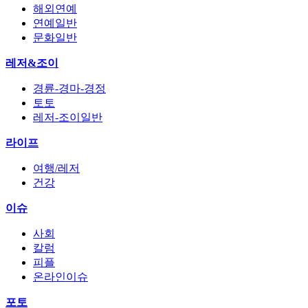
해외연예
연예일반
문화일반
레저&조이
경륜-경마-경정
토토
레저-조이일반
라이프
여행/레저
건강
이슈
사회
칼럼
피플
온라인이슈
포토