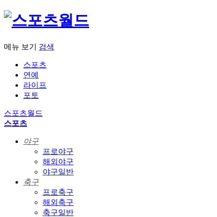
메뉴 보기
검색
스포츠
연예
라이프
포토
스포츠월드
스포츠
야구
프로야구
해외야구
야구일반
축구
프로축구
해외축구
축구일반