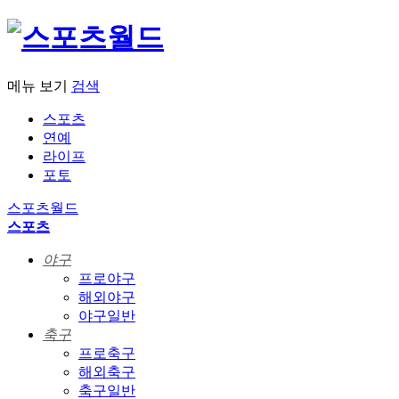
메뉴 보기
검색
스포츠
연예
라이프
포토
스포츠월드
스포츠
야구
프로야구
해외야구
야구일반
축구
프로축구
해외축구
축구일반