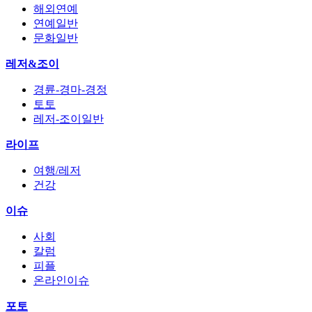
해외연예
연예일반
문화일반
레저&조이
경륜-경마-경정
토토
레저-조이일반
라이프
여행/레저
건강
이슈
사회
칼럼
피플
온라인이슈
포토