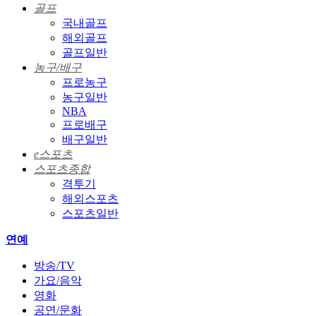
골프
국내골프
해외골프
골프일반
농구/배구
프로농구
농구일반
NBA
프로배구
배구일반
e스포츠
스포츠종합
격투기
해외스포츠
스포츠일반
연예
방송/TV
가요/음악
영화
공연/문화