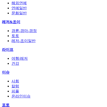
해외연예
연예일반
문화일반
레저&조이
경륜-경마-경정
토토
레저-조이일반
라이프
여행/레저
건강
이슈
사회
칼럼
피플
온라인이슈
포토