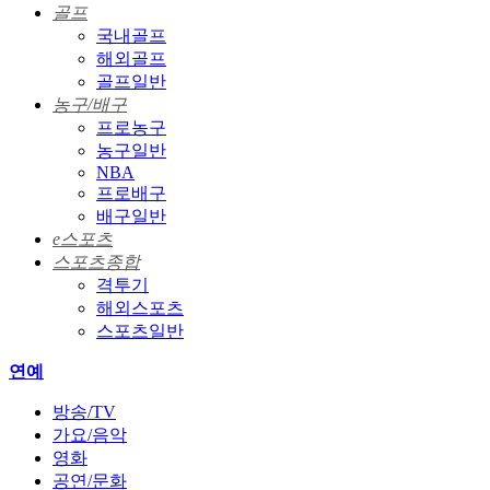
골프
국내골프
해외골프
골프일반
농구/배구
프로농구
농구일반
NBA
프로배구
배구일반
e스포츠
스포츠종합
격투기
해외스포츠
스포츠일반
연예
방송/TV
가요/음악
영화
공연/문화