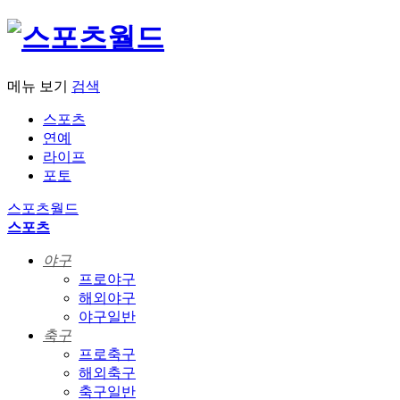
메뉴 보기
검색
스포츠
연예
라이프
포토
스포츠월드
스포츠
야구
프로야구
해외야구
야구일반
축구
프로축구
해외축구
축구일반