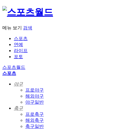
메뉴 보기
검색
스포츠
연예
라이프
포토
스포츠월드
스포츠
야구
프로야구
해외야구
야구일반
축구
프로축구
해외축구
축구일반