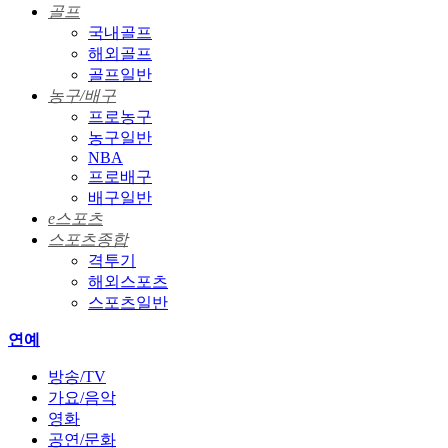
골프
국내골프
해외골프
골프일반
농구/배구
프로농구
농구일반
NBA
프로배구
배구일반
e스포츠
스포츠종합
격투기
해외스포츠
스포츠일반
연예
방송/TV
가요/음악
영화
공연/문화