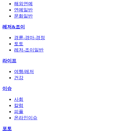
해외연예
연예일반
문화일반
레저&조이
경륜-경마-경정
토토
레저-조이일반
라이프
여행/레저
건강
이슈
사회
칼럼
피플
온라인이슈
포토