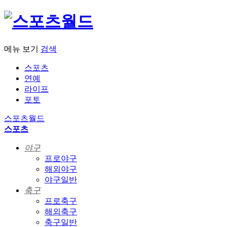
메뉴 보기
검색
스포츠
연예
라이프
포토
스포츠월드
스포츠
야구
프로야구
해외야구
야구일반
축구
프로축구
해외축구
축구일반