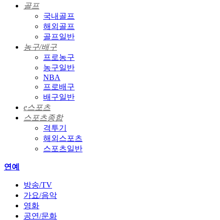
골프
국내골프
해외골프
골프일반
농구/배구
프로농구
농구일반
NBA
프로배구
배구일반
e스포츠
스포츠종합
격투기
해외스포츠
스포츠일반
연예
방송/TV
가요/음악
영화
공연/문화