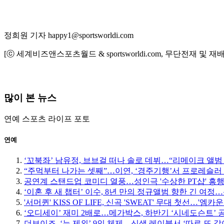
정희원 기자 happy1@sportsworldi.com
[ⓒ 세계비즈앤스포츠월드 & sportsworldi.com, 무단전재 및 재
많이 본 뉴스
연예
스포츠
라이프
포토
연예
‘꼬북좌’ 남유정, 브브걸 떠나 솔로 데뷔…“리메이크 앨범
“주먹부터 나가는 셋째”…이연, ‘경주기행’서 프로레슬러
공연계 스탠드업 코미디 열풍…성인극 '수상한 PT샵' 흥
‘이혼 후 새 챕터’ 이수, 8년 만의 정규앨범 향한 긴 여
'서머퀸' KISS OF LIFE, 신곡 'SWEAT' 무대 첫선…'엠
‘오디세이’ 재미 2배로…메가박스, 하반기 ‘시네도슨트’ 
더보이즈, ‘뉴 제외’ 9인 체제…신생 레이블서 ‘따로 또 같