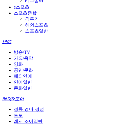
배구일반
e스포츠
스포츠종합
격투기
해외스포츠
스포츠일반
연예
방송/TV
가요/음악
영화
공연/문화
해외연예
연예일반
문화일반
레저&조이
경륜-경마-경정
토토
레저-조이일반