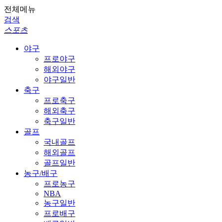
전체메뉴
검색
스포츠
야구
프로야구
해외야구
야구일반
축구
프로축구
해외축구
축구일반
골프
국내골프
해외골프
골프일반
농구/배구
프로농구
NBA
농구일반
프로배구