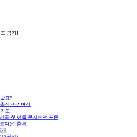
배포 금지]
 발표”
 출신으로 변신
행가도
정…신곡·첫 여름 콘서트로 포문
카운트다운' 출격
공개
이’(공식)