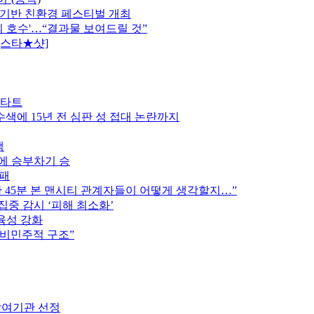
 기반 친환경 페스티벌 개최
의 호수'…“결과물 보여드릴 것”
[스타★샷]
스타트
색에 15년 전 심판 성 접대 논란까지
색
스에 승부차기 승
완패
후반 45분 본 맨시티 관계자들이 어떻게 생각할지…”
집중 감시 ‘피해 최소화’
육성 강화
 비민주적 구조”
참여기관 선정