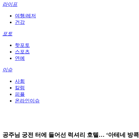
라이프
여행/레저
건강
포토
핫포토
스포츠
연예
이슈
사회
칼럼
피플
온라인이슈
공주님 궁전 터에 들어선 럭셔리 호텔… ‘아테네 방콕