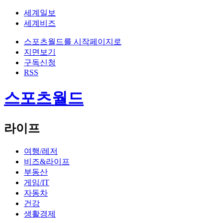
세계일보
세계비즈
스포츠월드를 시작페이지로
지면보기
구독신청
RSS
스포츠월드
라이프
여행/레저
비즈&라이프
부동산
게임/IT
자동차
건강
생활경제