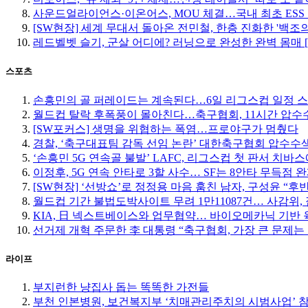
사운드얼라이언스·이온어스, MOU 체결…국내 최초 ESS
[SW현장] 세계 무대서 돌아온 전민철, 한층 진화한 '백조
레드벨벳 슬기, 군살 어디에? 러닝으로 완성한 완벽 몸매 
스포츠
손흥민의 골 퍼레이드는 계속된다…6일 리그스컵 일정 
월드컵 탈락 후폭풍이 몰아친다…축구협회, 11시간 압수수
[SW포커스] 생명을 위협하는 폭염…프로야구가 멈췄다
경찰, ‘축구대표팀 감독 선임 논란’ 대한축구협회 압수수
‘손흥민 5G 연속골 불발’ LAFC, 리그스컵 첫 판서 치바
이정후, 5G 연속 안타로 3할 사수… SF는 8안타 무득점 
[SW현장] ‘선방쇼’로 정정용 마음 훔친 남자, 구성윤 “
월드컵 기간 불법도박사이트 무려 1만11087건… 사감위, 
KIA, 日 넥스트베이스와 업무협약… 바이오메카닉 기반 
선거제 개혁 주문한 李 대통령 “축구협회, 가장 큰 문제는
라이프
부지런한 냥집사 돕는 똑똑한 가전들
부천 인본병원, 보건복지부 ‘치매관리주치의 시범사업’ 