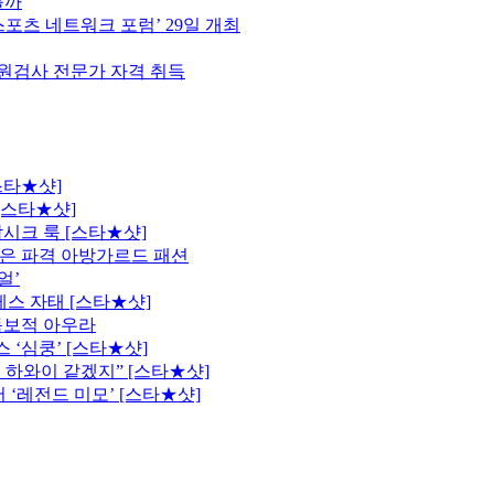
볼까
스포츠 네트워크 포럼’ 29일 개최
원검사 전문가 자격 취득
스타★샷]
[스타★샷]
시크 룩 [스타★샷]
은 파격 아방가르드 패션
얼’
레스 자태 [스타★샷]
독보적 아우라
 ‘심쿵’ [스타★샷]
 하와이 같겠지” [스타★샷]
 ‘레전드 미모’ [스타★샷]