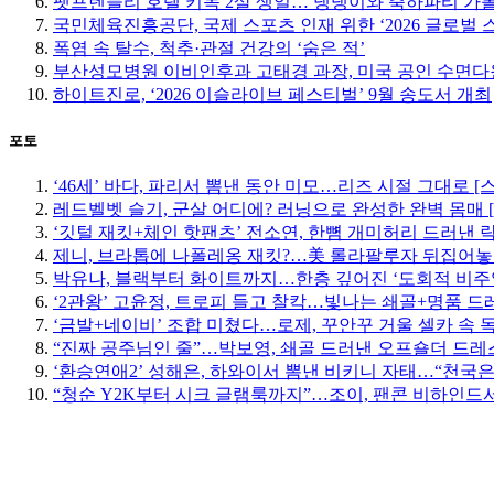
펫프렌들리 호텔 키녹 2살 생일… 댕댕이와 축하파티 가
국민체육진흥공단, 국제 스포츠 인재 위한 ‘2026 글로벌 
폭염 속 탈수, 척추·관절 건강의 ‘숨은 적’
부산성모병원 이비인후과 고태경 과장, 미국 공인 수면다
하이트진로, ‘2026 이슬라이브 페스티벌’ 9월 송도서 개최
포토
‘46세’ 바다, 파리서 뽐낸 동안 미모…리즈 시절 그대로 [
레드벨벳 슬기, 군살 어디에? 러닝으로 완성한 완벽 몸매 
‘깃털 재킷+체인 핫팬츠’ 전소연, 한뼘 개미허리 드러낸 락
제니, 브라톱에 나폴레옹 재킷?…美 롤라팔루자 뒤집어놓
박유나, 블랙부터 화이트까지…한층 깊어진 ‘도회적 비주
‘2관왕’ 고윤정, 트로피 들고 찰칵…빛나는 쇄골+명품 드
‘금발+네이비’ 조합 미쳤다…로제, 꾸안꾸 거울 셀카 속 
“진짜 공주님인 줄”…박보영, 쇄골 드러낸 오프숄더 드레스
‘환승연애2’ 성해은, 하와이서 뽐낸 비키니 자태…“천국은
“청순 Y2K부터 시크 글램룩까지”…조이, 팬콘 비하인드서