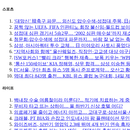
스포츠
‘대망신’ 韓축구 파문… 외신도 압수수색-성접대 주목, 日선 
꿈쩍 않는 UEFA, FIFA 인판티노 회장 불신임-월드컵 보
성접대 심판 경기서 5승2무… ‘2002 심판 매수설’까지 재
청문회-압수수색에 성접대 파문까지… 바람 잘 날 없는 
삼성, 아시아쿼터 투수 교체… 日 미야모리 사토시 품었다
“지역사회와 함께” 울산웨일즈, 직장인·고교생 대상 야
[SW포커스] ‘‘빨리 크라” 행복한 재촉… 보폭 키우는 ‘W
‘통산 150세이브’ KIA 정해영, 상무 합격… 삼성 이승현 등
FC서울, 구단 최초 유스 5명 동시 준프로계약… 오산고 
역대 최다 843명 출전… KBL 유스 클럽 농구대회, 14일 
라이프
백내장 수술 여름철이라 미룬다?... 적기에 치료하는 게 
무비자 타고 뜨는 상하이… 올 하반기 신상 호텔 어디?
의료폐기물 줄이고 에너지 아끼고… 고대구로·삼성서울·서
크래블, PT BIA와 손잡고 인도네시아 팜 플랜테이션 무
와이즈버즈, 상반기 영업익 2.3배 뛰며 4개 반기 연속 흑자