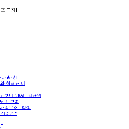
배포 금지]
스타★샷]
모와 찰떡 케미
고보니 ‘대세’ 김규원
터도 선보여
사랑’ OST 참여
우선순위”
”