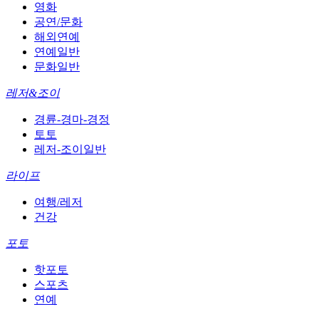
영화
공연/문화
해외연예
연예일반
문화일반
레저&조이
경륜-경마-경정
토토
레저-조이일반
라이프
여행/레저
건강
포토
핫포토
스포츠
연예