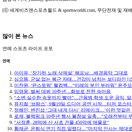
[ⓒ 세계비즈앤스포츠월드 & sportsworldi.com, 무단전재 및 재
많이 본 뉴스
연예
스포츠
라이프
포토
연예
아이유, ‘장기하 노래 삭제설’ 해프닝…배경음악 그대로
심으뜸, 군살 없는 복근 자태…건강미 넘치는 보디라인 [
이찬원, ‘편스토랑’ 웰컴백…“미래의 부인 부러워” 윤주
임영웅, 벌써 데뷔 10주년…화보로 전한 속마음
“소변 실수한 속옷까지 빨아”…근육병 학생 도운 공익, 알
뮤지컬 ‘브람스’, 9월19일 드디어 공연 시작…티저 포스
정해인, 변진섭 ‘그대 내게 다시’ 리메이크…‘이런 엿같은 
로제, 블랙핑크 10주년 행사 불참설 일축…“오래전부터 
"서장훈, 28억에 산 서초 건물 450억에 매물로"
황재균, 은퇴식 연기 직접 알렸다…“마지막 인사는 제대로