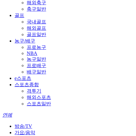
해외축구
축구일반
골프
국내골프
해외골프
골프일반
농구/배구
프로농구
NBA
농구일반
프로배구
배구일반
e스포츠
스포츠종합
격투기
해외스포츠
스포츠일반
연예
방송/TV
가요/음악