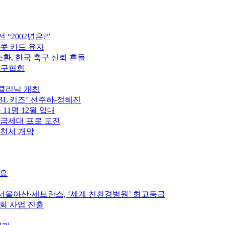
“2002년은?”
이콧 카드 유지
소환, 한국 축구 신뢰 흔들
축구협회
구클리닉 개최
PBL 키즈’ 선주하-정혜진
 11명 12월 입대
황금세대 프로 도전
제천서 개막
중요
울아산·세브란스, ‘세계 친환경병원’ 최고등급
인화 사업 진출