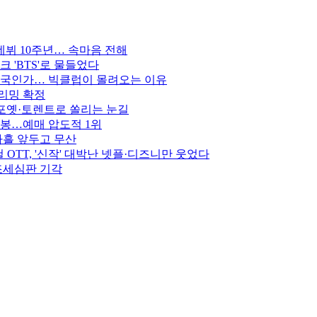
데뷔 10주년… 속마음 전해
 'BTS'로 물들었다
한국인가… 빅클럽이 몰려오는 이유
트리밍 확정
 포옛·토렌트로 쏠리는 눈길
 개봉…예매 압도적 1위
나흘 앞두고 무산
 OTT, '신작' 대박난 넷플·디즈니만 웃었다
 조세심판 기각