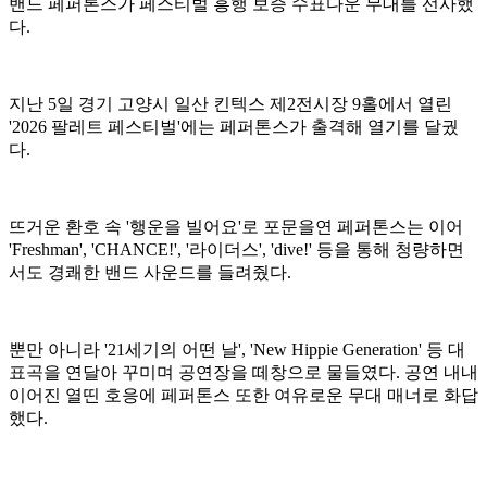
밴드 페퍼톤스가 페스티벌 흥행 보증 수표다운 무대를 선사했
다.
지난 5일 경기 고양시 일산 킨텍스 제2전시장 9홀에서 열린
'2026 팔레트 페스티벌'에는 페퍼톤스가 출격해 열기를 달궜
다.
뜨거운 환호 속 '행운을 빌어요'로 포문을연 페퍼톤스는 이어
'Freshman', 'CHANCE!', '라이더스', 'dive!' 등을 통해 청량하면
서도 경쾌한 밴드 사운드를 들려줬다.
뿐만 아니라 '21세기의 어떤 날', 'New Hippie Generation' 등 대
표곡을 연달아 꾸미며 공연장을 떼창으로 물들였다. 공연 내내
이어진 열띤 호응에 페퍼톤스 또한 여유로운 무대 매너로 화답
했다.