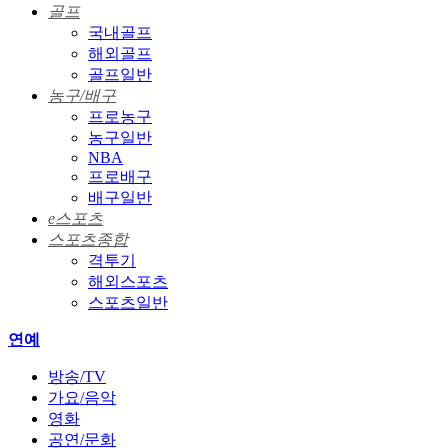
골프
국내골프
해외골프
골프일반
농구/배구
프로농구
농구일반
NBA
프로배구
배구일반
e스포츠
스포츠종합
격투기
해외스포츠
스포츠일반
연예
방송/TV
가요/음악
영화
공연/문화