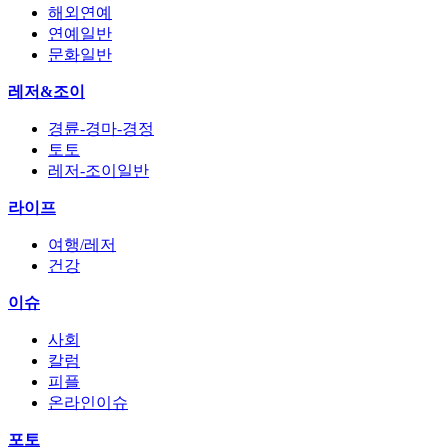
해외연예
연예일반
문화일반
레저&조이
경륜-경마-경정
토토
레저-조이일반
라이프
여행/레저
건강
이슈
사회
칼럼
피플
온라인이슈
포토