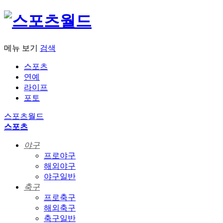
메뉴 보기
검색
스포츠
연예
라이프
포토
스포츠월드
스포츠
야구
프로야구
해외야구
야구일반
축구
프로축구
해외축구
축구일반