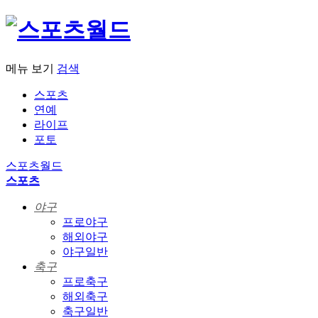
메뉴 보기
검색
스포츠
연예
라이프
포토
스포츠월드
스포츠
야구
프로야구
해외야구
야구일반
축구
프로축구
해외축구
축구일반