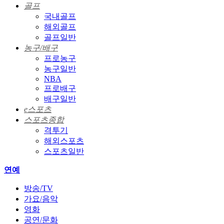
골프
국내골프
해외골프
골프일반
농구/배구
프로농구
농구일반
NBA
프로배구
배구일반
e스포츠
스포츠종합
격투기
해외스포츠
스포츠일반
연예
방송/TV
가요/음악
영화
공연/문화