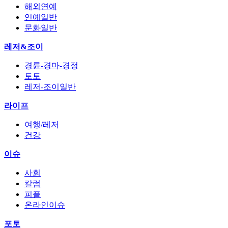
해외연예
연예일반
문화일반
레저&조이
경륜-경마-경정
토토
레저-조이일반
라이프
여행/레저
건강
이슈
사회
칼럼
피플
온라인이슈
포토