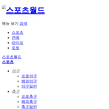
메뉴 보기
검색
스포츠
연예
라이프
포토
스포츠월드
스포츠
야구
프로야구
해외야구
야구일반
축구
프로축구
해외축구
축구일반