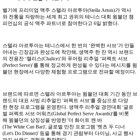
벨기에 프리미엄 맥주 스텔라 아르투아(Stella Artois)가 역사
와 전통을 자랑하는 세계 최고 권위의 테니스 대회 윔블던 챔
피언십의 공식 맥주 파트너로 참여한다고 6일 밝혔다.
스텔라 아르투아는 테니스에서 한 번의 ‘완벽한 서브’가 만들
어내는 긴장감과 완성도에 착안해, 생맥주 한 잔 역시 브랜드
의 전용잔 ‘챌리스(Chalice)’와 푸어링 리추얼 ‘퍼펙트 서브
(Perfect Serve)’를 통해 정교하게 완성될 수 있다는 메시지를 윔
블던 현장에서 다양한 체험형 프로그램으로 전파할 예정이다.
브랜드에 따르면 스텔라 아르투아는 윔블던 대회 기간 동안 브
랜드의 대표 서빙 리추얼인 '퍼펙트 서브'를 중심으로 다양
한 현장 프로그램을 운영한다. 생맥주 리추얼 경연대회 '글로
벌 퍼펙트 서브 어워즈(Global Perfect Serve Awards)'를 비롯
해 윔블던의 상징성을 반영한 '더 화이트 캔 바
(The White Can Bar)', 글로벌 만찬 프로그램 '렛츠 두 디너
(Let's Do Dinner)' 등을 통해 경기 관람부터 다이닝, 사교 행사
까지 브랜드 경험을 확장한다.