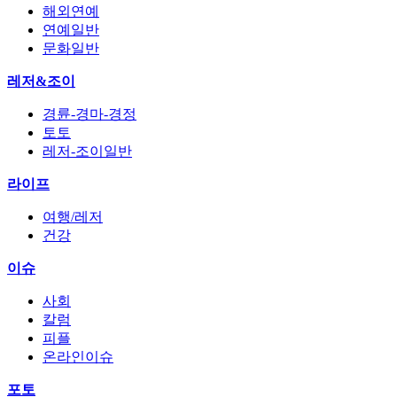
해외연예
연예일반
문화일반
레저&조이
경륜-경마-경정
토토
레저-조이일반
라이프
여행/레저
건강
이슈
사회
칼럼
피플
온라인이슈
포토