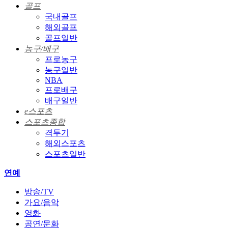
골프
국내골프
해외골프
골프일반
농구/배구
프로농구
농구일반
NBA
프로배구
배구일반
e스포츠
스포츠종합
격투기
해외스포츠
스포츠일반
연예
방송/TV
가요/음악
영화
공연/문화