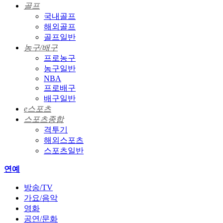
골프
국내골프
해외골프
골프일반
농구/배구
프로농구
농구일반
NBA
프로배구
배구일반
e스포츠
스포츠종합
격투기
해외스포츠
스포츠일반
연예
방송/TV
가요/음악
영화
공연/문화