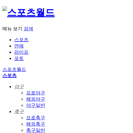
메뉴 보기
검색
스포츠
연예
라이프
포토
스포츠월드
스포츠
야구
프로야구
해외야구
야구일반
축구
프로축구
해외축구
축구일반