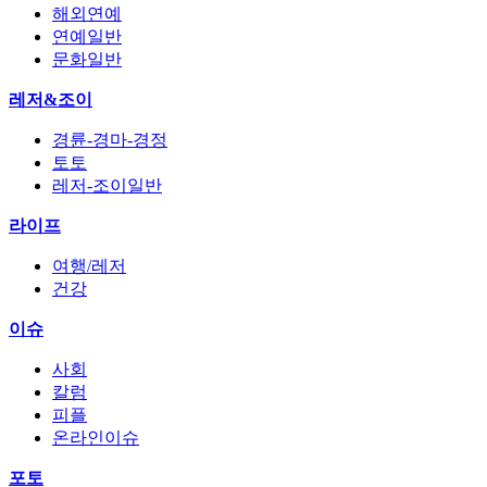
해외연예
연예일반
문화일반
레저&조이
경륜-경마-경정
토토
레저-조이일반
라이프
여행/레저
건강
이슈
사회
칼럼
피플
온라인이슈
포토