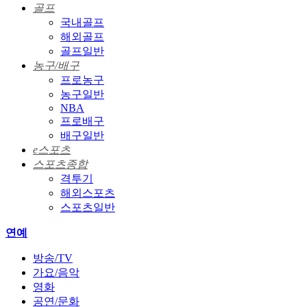
골프
국내골프
해외골프
골프일반
농구/배구
프로농구
농구일반
NBA
프로배구
배구일반
e스포츠
스포츠종합
격투기
해외스포츠
스포츠일반
연예
방송/TV
가요/음악
영화
공연/문화