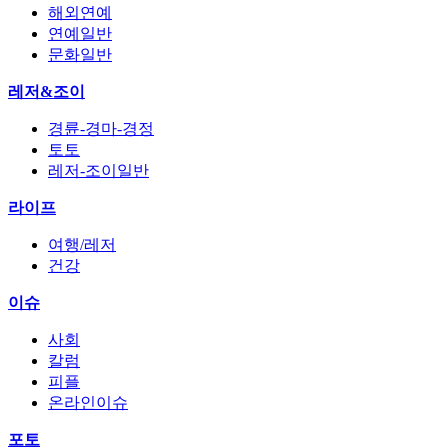
해외연예
연예일반
문화일반
레저&조이
경륜-경마-경정
토토
레저-조이일반
라이프
여행/레저
건강
이슈
사회
칼럼
피플
온라인이슈
포토