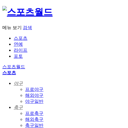
메뉴 보기
검색
스포츠
연예
라이프
포토
스포츠월드
스포츠
야구
프로야구
해외야구
야구일반
축구
프로축구
해외축구
축구일반