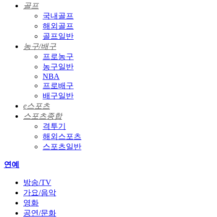
골프
국내골프
해외골프
골프일반
농구/배구
프로농구
농구일반
NBA
프로배구
배구일반
e스포츠
스포츠종합
격투기
해외스포츠
스포츠일반
연예
방송/TV
가요/음악
영화
공연/문화