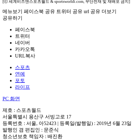
[ⓒ 세계비즈앤스포츠월드 & sportsworldi.com, 무단전재 및 재배포 금지]
메뉴보기
페이스북 공유
트위터 공유
url 공유
더보기
공유하기
페이스북
트위터
네이버
카카오톡
URL복사
스포츠
연예
포토
라이프
PC 화면
제호 : 스포츠월드
서울특별시 용산구 서빙고로 17
등록번호 : 서울, 아52423 | 등록일(발행일) : 2019년 6월 23일
발행인 겸 편집인 : 문준식
청소년보호 책임자 : 배진환