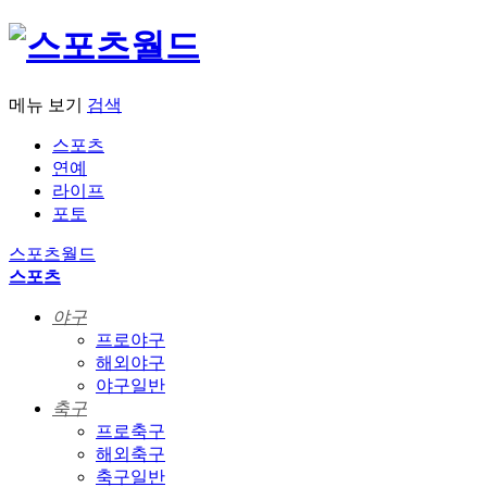
메뉴 보기
검색
스포츠
연예
라이프
포토
스포츠월드
스포츠
야구
프로야구
해외야구
야구일반
축구
프로축구
해외축구
축구일반