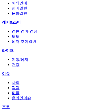
해외연예
연예일반
문화일반
레저&조이
경륜-경마-경정
토토
레저-조이일반
라이프
여행/레저
건강
이슈
사회
칼럼
피플
온라인이슈
포토