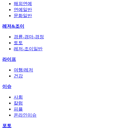
해외연예
연예일반
문화일반
레저&조이
경륜-경마-경정
토토
레저-조이일반
라이프
여행/레저
건강
이슈
사회
칼럼
피플
온라인이슈
포토