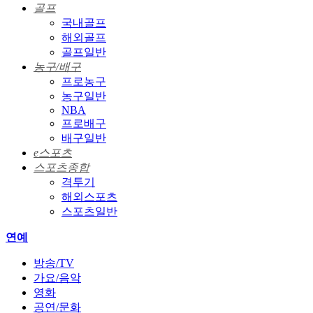
골프
국내골프
해외골프
골프일반
농구/배구
프로농구
농구일반
NBA
프로배구
배구일반
e스포츠
스포츠종합
격투기
해외스포츠
스포츠일반
연예
방송/TV
가요/음악
영화
공연/문화