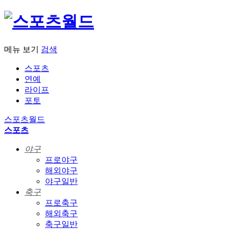
메뉴 보기
검색
스포츠
연예
라이프
포토
스포츠월드
스포츠
야구
프로야구
해외야구
야구일반
축구
프로축구
해외축구
축구일반