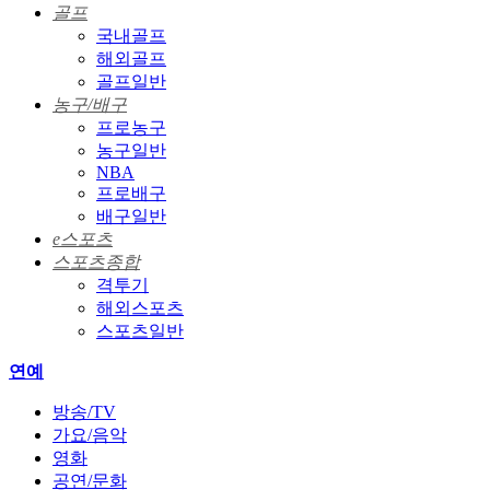
골프
국내골프
해외골프
골프일반
농구/배구
프로농구
농구일반
NBA
프로배구
배구일반
e스포츠
스포츠종합
격투기
해외스포츠
스포츠일반
연예
방송/TV
가요/음악
영화
공연/문화