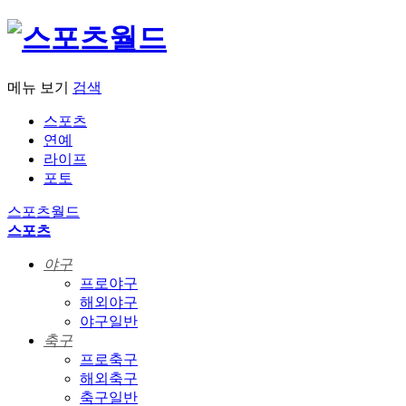
메뉴 보기
검색
스포츠
연예
라이프
포토
스포츠월드
스포츠
야구
프로야구
해외야구
야구일반
축구
프로축구
해외축구
축구일반