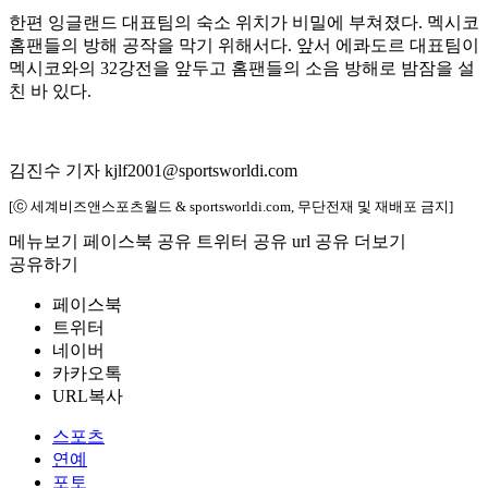
한편 잉글랜드 대표팀의 숙소 위치가 비밀에 부쳐졌다. 멕시코
홈팬들의 방해 공작을 막기 위해서다. 앞서 에콰도르 대표팀이
멕시코와의 32강전을 앞두고 홈팬들의 소음 방해로 밤잠을 설
친 바 있다.
김진수 기자 kjlf2001@sportsworldi.com
[ⓒ 세계비즈앤스포츠월드 & sportsworldi.com, 무단전재 및 재배포 금지]
메뉴보기
페이스북 공유
트위터 공유
url 공유
더보기
공유하기
페이스북
트위터
네이버
카카오톡
URL복사
스포츠
연예
포토