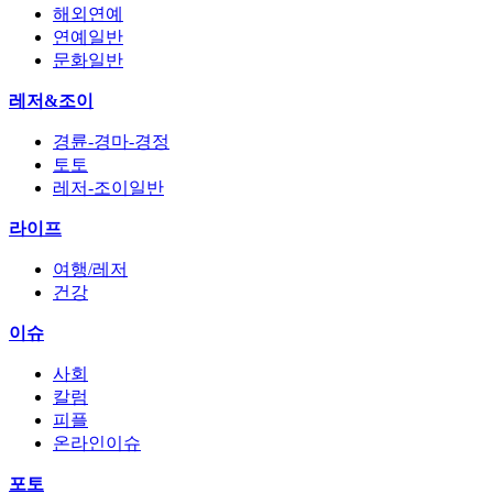
해외연예
연예일반
문화일반
레저&조이
경륜-경마-경정
토토
레저-조이일반
라이프
여행/레저
건강
이슈
사회
칼럼
피플
온라인이슈
포토