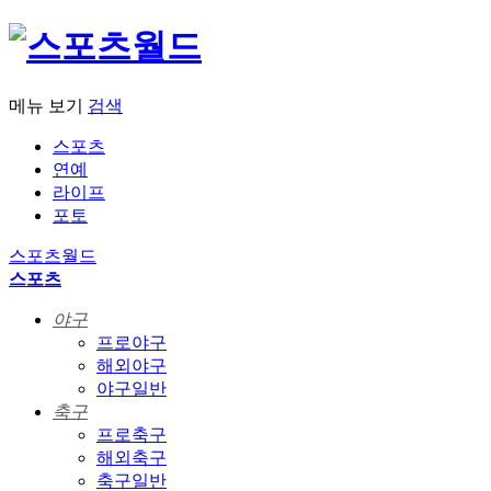
메뉴 보기
검색
스포츠
연예
라이프
포토
스포츠월드
스포츠
야구
프로야구
해외야구
야구일반
축구
프로축구
해외축구
축구일반