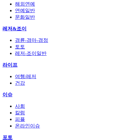
해외연예
연예일반
문화일반
레저&조이
경륜-경마-경정
토토
레저-조이일반
라이프
여행/레저
건강
이슈
사회
칼럼
피플
온라인이슈
포토