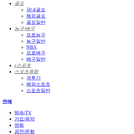
골프
국내골프
해외골프
골프일반
농구/배구
프로농구
농구일반
NBA
프로배구
배구일반
e스포츠
스포츠종합
격투기
해외스포츠
스포츠일반
연예
방송/TV
가요/음악
영화
공연/문화