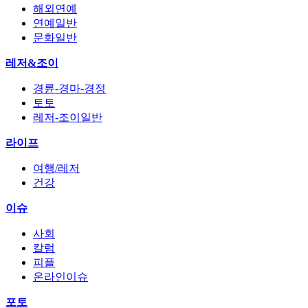
해외연예
연예일반
문화일반
레저&조이
경륜-경마-경정
토토
레저-조이일반
라이프
여행/레저
건강
이슈
사회
칼럼
피플
온라인이슈
포토