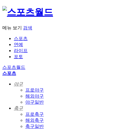
메뉴 보기
검색
스포츠
연예
라이프
포토
스포츠월드
스포츠
야구
프로야구
해외야구
야구일반
축구
프로축구
해외축구
축구일반