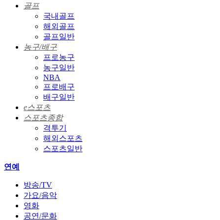
골프
국내골프
해외골프
골프일반
농구/배구
프로농구
농구일반
NBA
프로배구
배구일반
e스포츠
스포츠종합
격투기
해외스포츠
스포츠일반
연예
방송/TV
가요/음악
영화
공연/문화