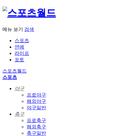
메뉴 보기
검색
스포츠
연예
라이프
포토
스포츠월드
스포츠
야구
프로야구
해외야구
야구일반
축구
프로축구
해외축구
축구일반