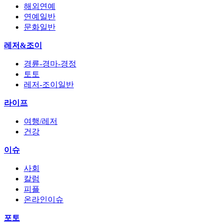
해외연예
연예일반
문화일반
레저&조이
경륜-경마-경정
토토
레저-조이일반
라이프
여행/레저
건강
이슈
사회
칼럼
피플
온라인이슈
포토