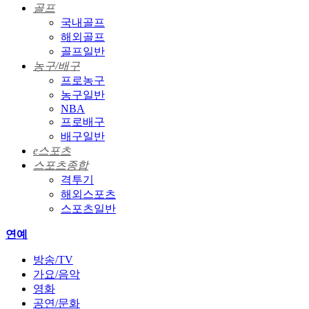
골프
국내골프
해외골프
골프일반
농구/배구
프로농구
농구일반
NBA
프로배구
배구일반
e스포츠
스포츠종합
격투기
해외스포츠
스포츠일반
연예
방송/TV
가요/음악
영화
공연/문화