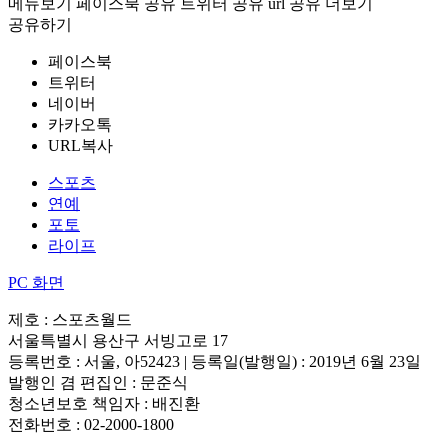
메뉴보기
페이스북 공유
트위터 공유
url 공유
더보기
공유하기
페이스북
트위터
네이버
카카오톡
URL복사
스포츠
연예
포토
라이프
PC 화면
제호 : 스포츠월드
서울특별시 용산구 서빙고로 17
등록번호 : 서울, 아52423 | 등록일(발행일) : 2019년 6월 23일
발행인 겸 편집인 : 문준식
청소년보호 책임자 : 배진환
전화번호 : 02-2000-1800