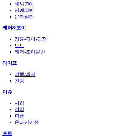
해외연예
연예일반
문화일반
레저&조이
경륜-경마-경정
토토
레저-조이일반
라이프
여행/레저
건강
이슈
사회
칼럼
피플
온라인이슈
포토