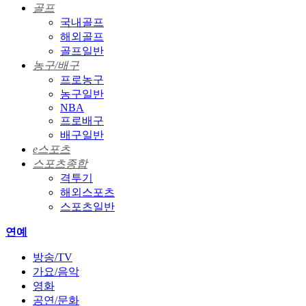
골프
국내골프
해외골프
골프일반
농구/배구
프로농구
농구일반
NBA
프로배구
배구일반
e스포츠
스포츠종합
격투기
해외스포츠
스포츠일반
연예
방송/TV
가요/음악
영화
공연/문화