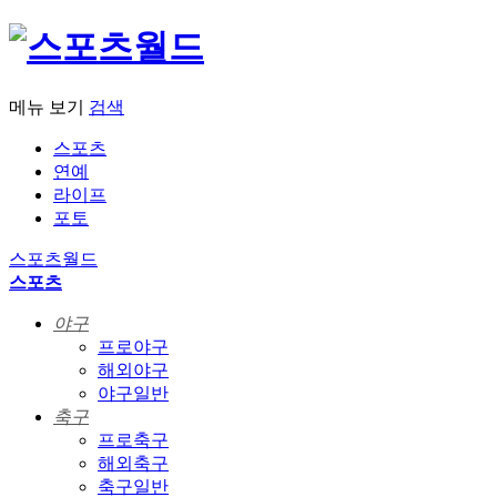
메뉴 보기
검색
스포츠
연예
라이프
포토
스포츠월드
스포츠
야구
프로야구
해외야구
야구일반
축구
프로축구
해외축구
축구일반