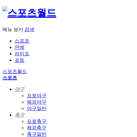
메뉴 보기
검색
스포츠
연예
라이프
포토
스포츠월드
스포츠
야구
프로야구
해외야구
야구일반
축구
프로축구
해외축구
축구일반