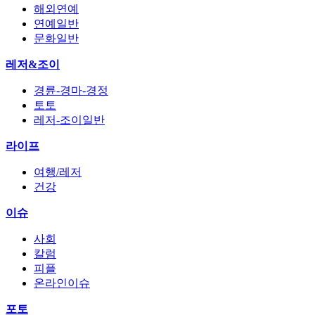
해외연예
연예일반
문화일반
레저&조이
경륜-경마-경정
토토
레저-조이일반
라이프
여행/레저
건강
이슈
사회
칼럼
피플
온라인이슈
포토