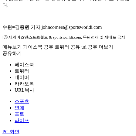
다.
수원=김종원 기자 johncorners@sportsworldi.com
[ⓒ 세계비즈앤스포츠월드 & sportsworldi.com, 무단전재 및 재배포 금지]
메뉴보기
페이스북 공유
트위터 공유
url 공유
더보기
공유하기
페이스북
트위터
네이버
카카오톡
URL복사
스포츠
연예
포토
라이프
PC 화면