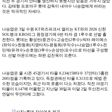
직전 두 경기서 안타를 생산하지 못했지만 믿음은 거두지 않았
다. 김태형 프로야구 롯데 감독이 내야수 나승엽에게 바라는
것은 적극적인 자세다.
나승엽은 3일 수원 KT위즈파크서 열리는 KT와의 2026 신한
SOL뱅크 KBO리그 원정경기에 6번 타자 겸 1루수로 선발 출
전한다. 롯데는 황성빈(중견수)-고승민(2루수)-빅터 레이예스
(좌익수)-한동희(지명타자)-윤동희(우익수)-나승엽(1루수)-전
민재(유격수)-손호영(3루수)-손성빈(포수)으로 타선을 구성했
다. 선발 마운드에는 좌완 김진욱이 오른다.
나승엽은 올 시즌 45경기서 타율 0.234(158타수 37안타) 5홈런
26타점을 기록하고 있다. 득점권에선 타율 0.313으로 제법 준
수한 모습이지만, 최근 타격 흐름이 다소 처졌다. 직전 10경기
타율이 0.147에 머물렀고 지난달 30일과 이달 2일 두산전서도
연달아 무안타에 그쳤다.