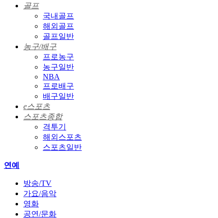
골프
국내골프
해외골프
골프일반
농구/배구
프로농구
농구일반
NBA
프로배구
배구일반
e스포츠
스포츠종합
격투기
해외스포츠
스포츠일반
연예
방송/TV
가요/음악
영화
공연/문화