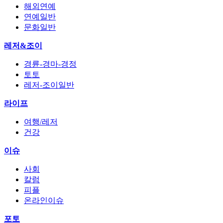
해외연예
연예일반
문화일반
레저&조이
경륜-경마-경정
토토
레저-조이일반
라이프
여행/레저
건강
이슈
사회
칼럼
피플
온라인이슈
포토