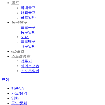
골프
국내골프
해외골프
골프일반
농구/배구
프로농구
농구일반
NBA
프로배구
배구일반
e스포츠
스포츠종합
격투기
해외스포츠
스포츠일반
연예
방송/TV
가요/음악
영화
공연/문화