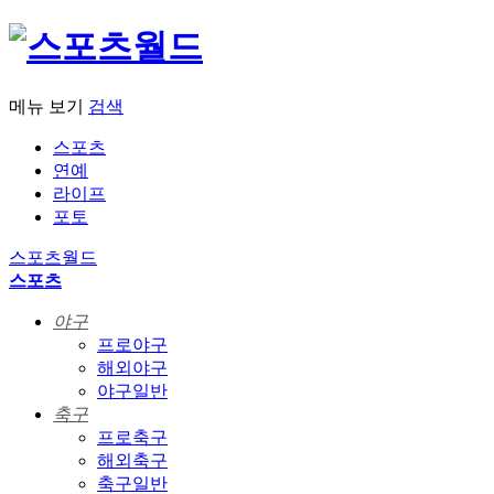
메뉴 보기
검색
스포츠
연예
라이프
포토
스포츠월드
스포츠
야구
프로야구
해외야구
야구일반
축구
프로축구
해외축구
축구일반