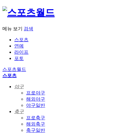
메뉴 보기
검색
스포츠
연예
라이프
포토
스포츠월드
스포츠
야구
프로야구
해외야구
야구일반
축구
프로축구
해외축구
축구일반