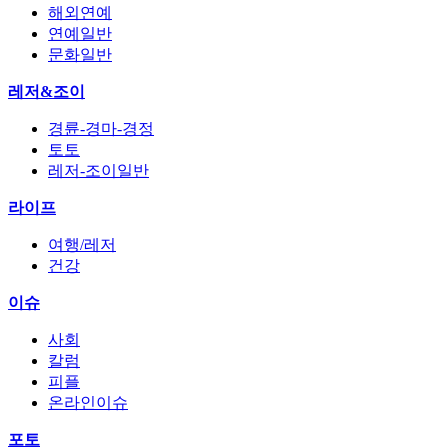
해외연예
연예일반
문화일반
레저&조이
경륜-경마-경정
토토
레저-조이일반
라이프
여행/레저
건강
이슈
사회
칼럼
피플
온라인이슈
포토