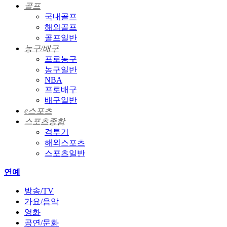
골프
국내골프
해외골프
골프일반
농구/배구
프로농구
농구일반
NBA
프로배구
배구일반
e스포츠
스포츠종합
격투기
해외스포츠
스포츠일반
연예
방송/TV
가요/음악
영화
공연/문화