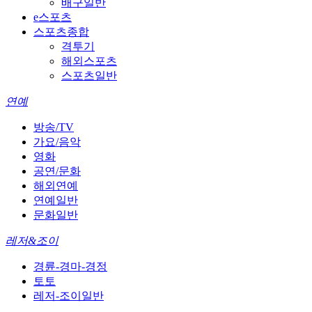
배구일반
e스포츠
스포츠종합
격투기
해외스포츠
스포츠일반
연예
방송/TV
가요/음악
영화
공연/문화
해외연예
연예일반
문화일반
레저&조이
경륜-경마-경정
토토
레저-조이일반