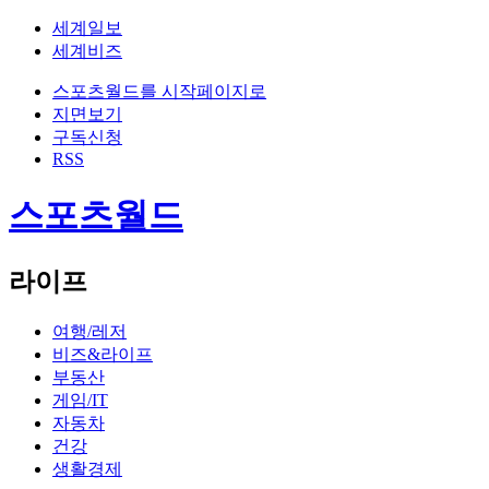
세계일보
세계비즈
스포츠월드를 시작페이지로
지면보기
구독신청
RSS
스포츠월드
라이프
여행/레저
비즈&라이프
부동산
게임/IT
자동차
건강
생활경제