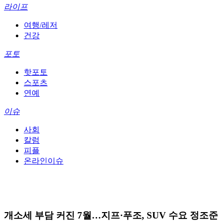
라이프
여행/레저
건강
포토
핫포토
스포츠
연예
이슈
사회
칼럼
피플
온라인이슈
개소세 부담 커진 7월…지프·푸조, SUV 수요 정조준